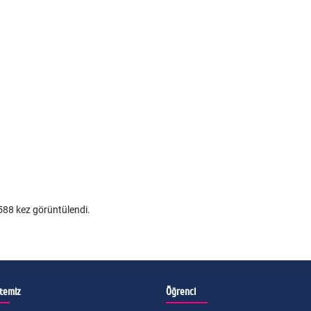
88 kez görüntülendi.
itemiz
Öğrenci