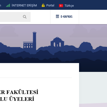
m
İNTERNET ERİŞİM
Portal
Türkçe
E-KAFKAS