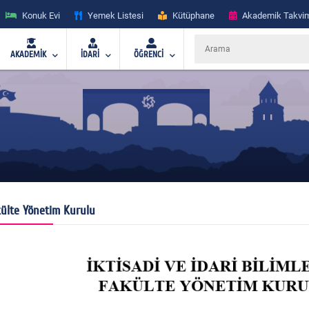
Konuk Evi
Yemek Listesi
Kütüphane
Akademik Takvi
AKADEMİK
İDARİ
ÖĞRENCİ
ülte Yönetim Kurulu