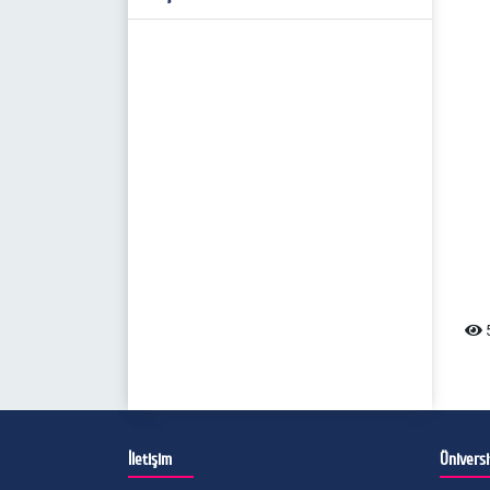
İnsan Kaynakları Yönetimi Tezsiz Yüksek
Hukuk İşleri Komisyonu
Birim Faaliyet Raporu
Lisans
Kültür-Sanat Komisyonu
İş Akış Süreçleri
Sağlık Yönetimi (Uzaktan Eğitim) Tezsiz
Yüksek Lisans
Spor ve Sağlık Komisyonu
Mezun Takip Komisyonu
5
İletişim
Ünivers