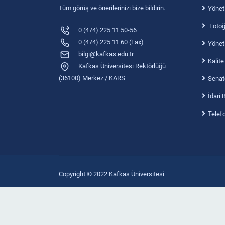
Tüm görüş ve önerilerinizi bize bildirin.
Yönet
Fotoğr
0 (474) 225 11 50-56
0 (474) 225 11 60 (Fax)
Yönet
bilgi@kafkas.edu.tr
Kalite
Kafkas Üniversitesi Rektörlüğü
(36100) Merkez / KARS
Senat
İdari 
Telef
Copyright © 2022 Kafkas Üniversitesi