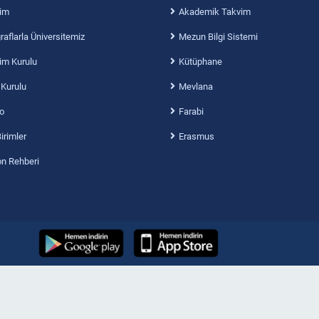
im
Akademik Takvim
aflarla Üniversitemiz
Mezun Bilgi Sistemi
im Kurulu
Kütüphane
 Kurulu
Mevlana
o
Farabi
Birimler
Erasmus
on Rehberi