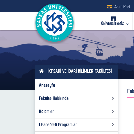
Akıllı Kart
ÜNİVERSİTEMİZ
İKTİSADİ VE İDARİ BİLİMLER FAKÜLTESİ
Anasayfa
Fak
Fakülte Hakkında
Bölümler
Dekanımızın Mesajı
Tanıtım
Lisansüstü Programlar
İktisat