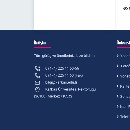
5
İletişim
Ünivers
Tüm görüş ve önerilerinizi bize bildirin.
Yönet
Fotoğr
0 (474) 225 11 50-56
0 (474) 225 11 60 (Fax)
Yönet
bilgi@kafkas.edu.tr
Kalite
Kafkas Üniversitesi Rektörlüğü
(36100) Merkez / KARS
Senat
İdari 
Telef