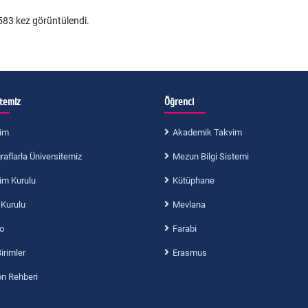
83 kez görüntülendi.
itemiz
Öğrenci
im
Akademik Takvim
aflarla Üniversitemiz
Mezun Bilgi Sistemi
im Kurulu
Kütüphane
 Kurulu
Mevlana
o
Farabi
Birimler
Erasmus
on Rehberi