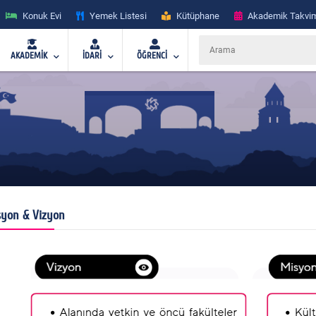
Konuk Evi
Yemek Listesi
Kütüphane
Akademik Takvi
AKADEMİK
İDARİ
ÖĞRENCİ
yon & Vizyon