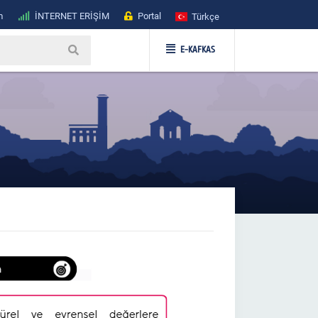
m
İNTERNET ERİŞİM
Portal
Türkçe
E-KAFKAS