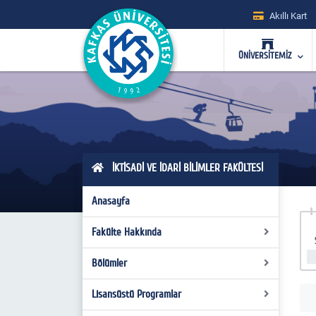
Akıllı Kart
ÜNİVERSİTEMİZ
İKTİSADİ VE İDARİ BİLİMLER FAKÜLTESİ
Anasayfa
Fakülte Hakkında
Bölümler
Dekanımızın Mesajı
Tanıtım
Lisansüstü Programlar
İktisat