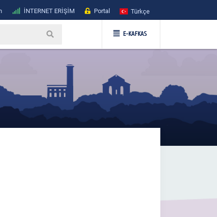
m
İNTERNET ERİŞİM
Portal
Türkçe
E-KAFKAS