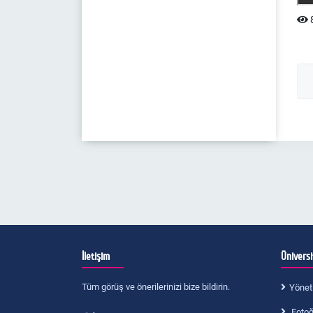
8
İletişim
Ünivers
Tüm görüş ve önerilerinizi bize bildirin.
Yönet
Fotoğr