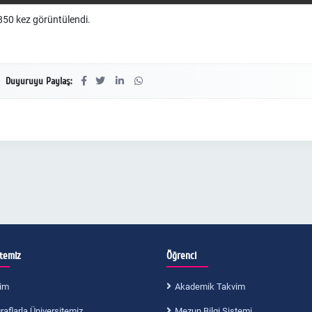
50 kez görüntülendi.
Duyuruyu Paylaş:
itemiz
Öğrenci
im
Akademik Takvim
aflarla Üniversitemiz
Mezun Bilgi Sistemi