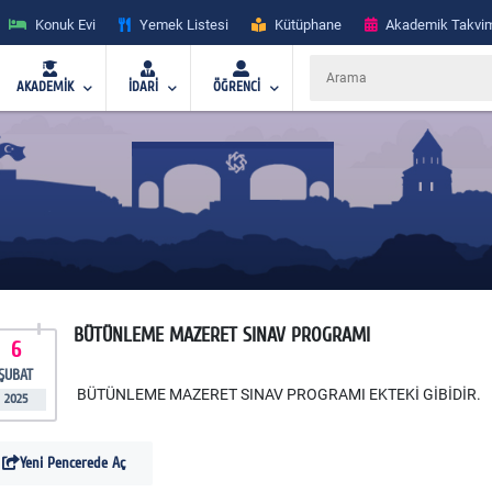
Konuk Evi
Yemek Listesi
Kütüphane
Akademik Takvi
AKADEMİK
İDARİ
ÖĞRENCİ
BÜTÜNLEME MAZERET SINAV PROGRAMI
6
ŞUBAT
BÜTÜNLEME MAZERET SINAV PROGRAMI EKTEKİ GİBİDİR.
2025
Yeni Pencerede Aç