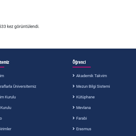
33 kez görüntülendi.
itemiz
Öğrenci
im
Akademik Takvim
aflarla Üniversitemiz
Mezun Bilgi Sistemi
im Kurulu
Kütüphane
 Kurulu
Mevlana
o
Farabi
Birimler
Erasmus