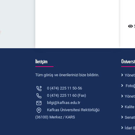
5
İletişim
Ünivers
Tüm görüş ve önerilerinizi bize bildirin.
Yönet
Fotoğr
0 (474) 225 11 50-56
0 (474) 225 11 60 (Fax)
Yönet
bilgi@kafkas.edu.tr
Kalite
Kafkas Üniversitesi Rektörlüğü
(36100) Merkez / KARS
Senat
İdari 