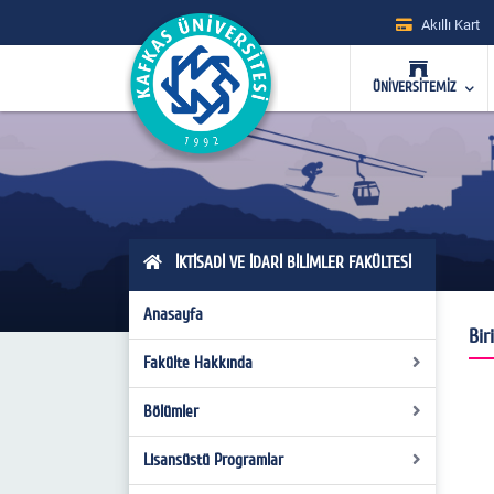
Akıllı Kart
ÜNİVERSİTEMİZ
İKTİSADİ VE İDARİ BİLİMLER FAKÜLTESİ
Anasayfa
Bir
Fakülte Hakkında
Bölümler
Dekanımızın Mesajı
Tanıtım
Lisansüstü Programlar
İktisat