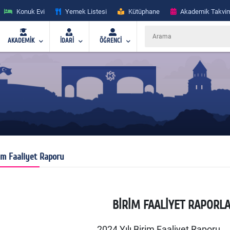
Konuk Evi
Yemek Listesi
Kütüphane
Akademik Takvi
AKADEMİK
İDARİ
ÖĞRENCİ
im Faaliyet Raporu
BİRİM FAALİYET RAPORL
2024 Yılı Birim Faaliyet Raporu