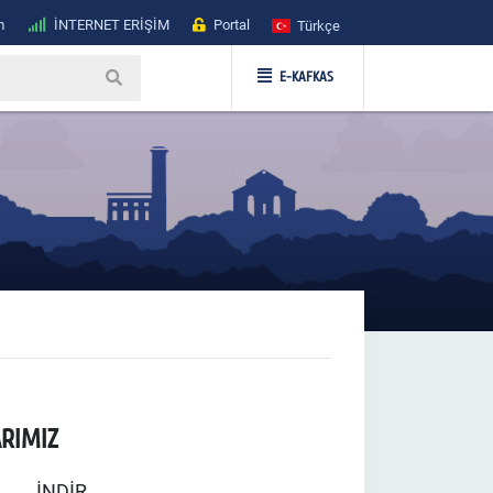
m
İNTERNET ERİŞİM
Portal
Türkçe
E-KAFKAS
ARIMIZ
İNDİR