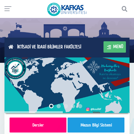
MENÜ
İKTİSADİ VE İDARİ BİLİMLER FAKÜLTESİ
Dersler
Mezun Bilgi Sistemi