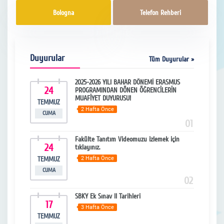
Bologna
Telefon Rehberi
Duyurular
Tüm Duyurular »
(Final)
2025-2026 YILI BAHAR DÖNEMİ ERASMUS
24
3
PROGRAMINDAN DÖNEN ÖĞRENCİLERİN
MUAFİYET DUYURUSU!
TEMMUZ
HAZ
2 Hafta Önce
CUMA
SA
13
01
t Sınav
Fakülte Tanıtım Videomuzu izlemek için
24
2
tıklayınız.
TEMMUZ
2 Hafta Önce
HAZ
CUMA
SA
14
02
n Policy
SBKY Ek Sınav II Tarihleri
17
1
3 Hafta Önce
TEMMUZ
HAZ