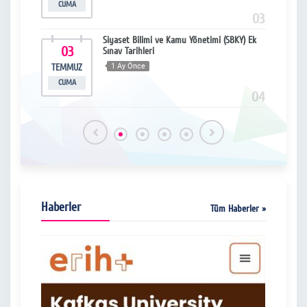
CUMA
SA
15
03
uyurusu
Siyaset Bilimi ve Kamu Yönetimi (SBKY) Ek
03
1
Sınav Tarihleri
TEMMUZ
1 Ay Önce
HAZ
CUMA
SA
16
04
Haberler
Tüm Haberler »