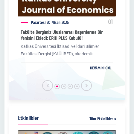
04
01
Pazartesi 20 Nisan 2026
Fakülte Dergimiz Uluslararası Başarılarına Bir
İkti
Yenisini Ekledi: ERIH PLUS Kabulü!
Danış
Kafkas Üniversitesi İktisadi ve İdari Bilimler
Kafka
rıyla
Fakültesi Dergisi (KAÜİİBFD), akademik
Fakül
yayıncılıktaki kalite standartlarını yükseltmeye
vizyo
I OKU
DEVAMINI OKU
devam ediyor. Hali hazırda ESCI (Emerging
resmi
Sources Citation Index) kapsamında taranmakta
sürec
olan dergimiz, Avrupa’nın sosyal ve beşeri bilimler
payda
alanındaki en prestijli indekslerinden biri olan ERIH
güçlü
PLUS listesine kabul edilmiştir.
Etkinlikler
Tüm Etkinlikler »