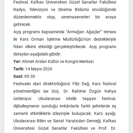
Festival, Kafkas Üniversitesi Güzel Sanatlar Fakültesi
Radyo, Televizyon ve Sinema Bölümü öncülüğünde
düzenlenmekte olup, sinemaseverleri bir araya
getirecek.
Açış programı kapsamında “Armağan Ağaçlar” teması
ile Kars Orman İşletme Müdürlüğü'nün destekleriyle
fidan dikimi etkinliği gerçekleştirilecek. Açış programı
detayları aşağıdaki gibidir:
Yer:
Ahmet Arslan Kültür ve Kongre Merkezi
Tarih:
14 Mayıs 2026
Saat:
09.30
Festivalin idari direktörlüğünü Filiz Dağ, Kars festival
yönetmenliğini ise Doç. Dr. Rahime Özgün Kehya
üstleniyor. Uluslararası nitelik taşıyan festival,
dijitalleşmenin sunduğu imkânlarla farklı şehirlerde eş
zamanlı etkinliklerle izleyiciyle buluşacak. Kars ayağı,
Uluslararası Bilim ve Sanat Yaratıcıları Derneği, Kafkas
Üniversitesi Güzel Sanatlar Fakültesi ve Prof. Dr.