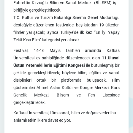
Fahrettin Kırzıoğlu Bilim ve Sanat Merkezi (BİLSEM) iş
birliğiyle gerçekleştirilecek.
T.C. Kültür ve Turizm Bakanlığı Sinema Genel Müdürlüğü
desteğiyle düzenlenen festivalde, beş kıtadan 19 ülkeden
filmler yarışacak; ayrıca Türkiye'de ilk kez “En İyi Yapay
Zekâ Kısa Film” kategorisi yer alacak.
Festival, 14-16 Mayıs tarihleri arasında Kafkas
Üniversitesi ev sahipliğinde düzenlenecek olan
11.Ulusal
Üstün Yeteneklilerin Eğitimi Kongresi
ile
bütünleşmiş
bir
şekilde gerçekleştirilecek; böylece bilim, eğitim ve sanat
disiplinleri ortak bir platformda buluşacak. Film
gösterimleri Ahmet Aslan Kültür ve Kongre Merkezi, Kars
Gençlik Merkezi, Bilsem ve Fen Lisesinde
gerçekleştirilecek.
Kafkas Üniversitesi, tüm sanat, bilim ve doğaseverleri bu
anlamlı etkinliklere davet ediyor.