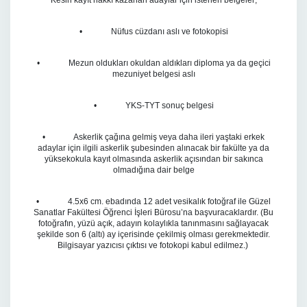
Kesin kayıt hakkı kazanan adaylar için istenen belgeler;
• Nüfus cüzdanı aslı ve fotokopisi
• Mezun oldukları okuldan aldıkları diploma ya da geçici
mezuniyet belgesi aslı
• YKS-TYT sonuç belgesi
• Askerlik çağına gelmiş veya daha ileri yaştaki erkek
adaylar için ilgili askerlik şubesinden alınacak bir fakülte ya da
yüksekokula kayıt olmasında askerlik açısından bir sakınca
olmadığına dair belge
• 4.5x6 cm. ebadında 12 adet vesikalık fotoğraf ile Güzel
Sanatlar Fakültesi Öğrenci İşleri Bürosu’na başvuracaklardır. (Bu
fotoğrafın, yüzü açık, adayın kolaylıkla tanınmasını sağlayacak
şekilde son 6 (altı) ay içerisinde çekilmiş olması gerekmektedir.
Bilgisayar yazıcısı çıktısı ve fotokopi kabul edilmez.)