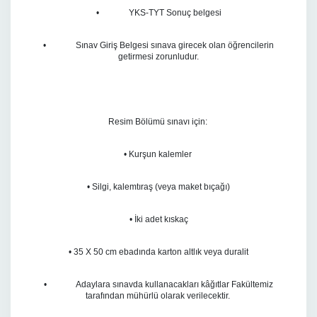
• YKS-TYT Sonuç belgesi
• Sınav Giriş Belgesi sınava girecek olan öğrencilerin
getirmesi zorunludur.
Resim Bölümü sınavı için:
• Kurşun kalemler
• Silgi, kalemtıraş (veya maket bıçağı)
• İki adet kıskaç
• 35 X 50 cm ebadında karton altlık veya duralit
• Adaylara sınavda kullanacakları kâğıtlar Fakültemiz
tarafından mühürlü olarak verilecektir.