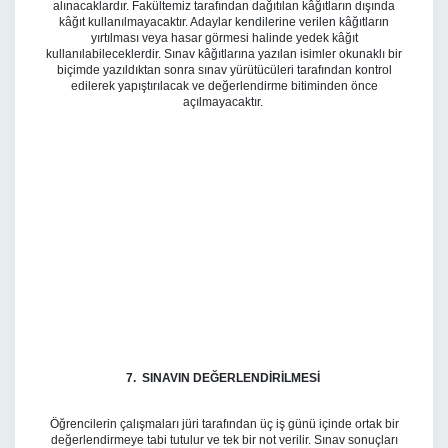
alınacaklardır. Fakültemiz tarafından dağıtılan kâğıtların dışında
kâğıt kullanılmayacaktır. Adaylar kendilerine verilen kâğıtların
yırtılması veya hasar görmesi halinde yedek kâğıt
kullanılabileceklerdir. Sınav kâğıtlarına yazılan isimler okunaklı bir
biçimde yazıldıktan sonra sınav yürütücüleri tarafından kontrol
edilerek yapıştırılacak ve değerlendirme bitiminden önce
açılmayacaktır.
7. SINAVIN DEĞERLENDİRİLMESİ
Öğrencilerin çalışmaları jüri tarafından üç iş günü içinde ortak bir
değerlendirmeye tabi tutulur ve tek bir not verilir. Sınav sonuçları