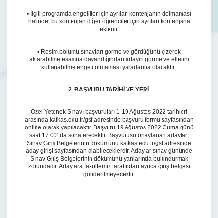
• İlgili programda engelliler için ayrılan kontenjanın dolmaması
halinde, bu kontenjan diğer öğrenciler için ayrılan kontenjana
eklenir.
• Resim bölümü sınavları görme ve gördüğünü çizerek
aktarabilme esasına dayandığından adayın görme ve ellerini
kullanabilme engeli olmaması yararlarına olacaktır.
2. BAŞVURU TARİHİ VE YERİ
Özel Yetenek Sınavı başvuruları 1-19 Ağustos 2022 tarihleri
arasında kafkas.edu.tr/gsf adresinde başvuru formu sayfasından
online olarak yapılacaktır. Başvuru 19 Ağustos 2022 Cuma günü
saat 17.00’ da sona erecektir. Başvurusu onaylanan adaylar;
Sınav Giriş Belgelerinin dökümünü kafkas.edu.tr/gsf adresinde
aday girişi sayfasından alabileceklerdir. Adaylar sınav gününde
Sınav Giriş Belgelerinin dökümünü yanlarında bulundurmak
zorundadır. Adaylara fakültemiz tarafından ayrıca giriş belgesi
gönderilmeyecektir.