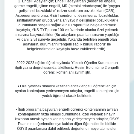
2. Engelli Adaylar için; Engelli adaylardan (bedensel engelli,
görme engelli, işitme engelli, MR (mental retardasyon) ile “yaygın
gelişimsel bozukluklar” (otizm spektrum bozuklukları (OSB),
Asperger sendromu, REET sendromu, dezintegratif bozukluklar,
sınıflanamayan grupta yer alan yaygın gelişimsel bozukluklar))
durumlarını “engelli sağlık kurulu raporu” ile belgelendirmek
kaydıyla, YKS-TYT puanı 100 ve üzerinde olanlar özel yetenek
sınavına başvurabilirler (Bu adayların puanları, sınavın yapıldığı
yıl dâhil 2 yıl süreyle geçerlidir. Yukarıda belirtilen engelli olan
adayların, durumlarını “engelli sağlık kurulu raporu” ile
belgelendirmeleri kaydıyla başvurabileceklerdir).
2022-2023 eğitim-öğretim yılında Yüksek Öğretim Kurumu’nun
ilgili yazısı doğrultusunda fakültemiz Resim Bölümü’ne 2 engelli
öğrenci kontenjanı ayrılmıştır.
• Özel yetenek sınavını kazanan ancak engelli öğrenciler için
ayrılan kontenjana yerleşemeyen adaylar, engelli kontenjanı için
yedek öğrenci olarak belirlenir.
• İlgili programa başvuran engelli öğrenci kontenjanının ayrılan
kontenjandan fazla olması durumunda, özel yetenek sınavını
kazanan ancak ayrılan kontenjana yerleşemeyen adaylar, ÖSYS
Puanının değerlendirmeye katılan diğer öğrenciler ile birlikte
ÖSYS puanlaması dâhil edilerek değerlendirmeye tabi tutulur.