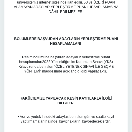
üniversitemiz internet sitesinde ilan edilir. 50 ve ÜZERİ PUAN
ALAMAYAN ADAYLAR YERLEŞTİRME PUANI HESAPLAMASINA
DÂHİL EDİLMEZLER!
BÖLÜMLERE BAŞVURAN ADAYLARIN YERLEŞTİRME PUANI
HESAPLAMALARI
Resim bölümüne başvuran adayların yerleştirme puanı
hesaplamaları2022 Yükseköğretim Kurumları Sınavı (YKS)
Kılavuzunda belirtilen “ÖZEL YETENEK SINAVI İLE SEÇME
YÖNTEMİ” maddesinde açıklandığı gibi yapılacaktır.
FAKÜLTEMİZE YAPILACAK KESİN KAYITLARLA İLGİLİ
BİLGİLER
• Asıl ve yedek listedeki adaylar, belirtilen gün ve saatte kayıt
yaptırmamaları halinde, kayıt haklarını kaybedeceklerdir.