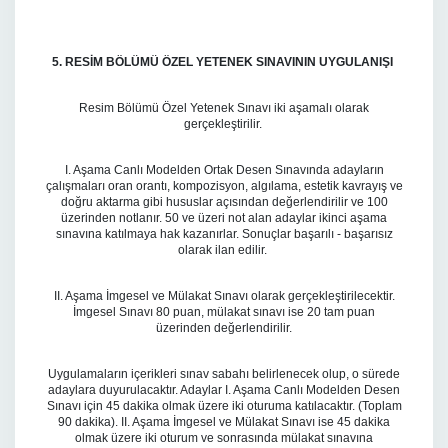
5. RESİM BÖLÜMÜ ÖZEL YETENEK SINAVININ UYGULANIŞI
Resim Bölümü Özel Yetenek Sınavı iki aşamalı olarak
gerçekleştirilir.
I. Aşama Canlı Modelden Ortak Desen Sınavında adayların
çalışmaları oran orantı, kompozisyon, algılama, estetik kavrayış ve
doğru aktarma gibi hususlar açısından değerlendirilir ve 100
üzerinden notlanır. 50 ve üzeri not alan adaylar ikinci aşama
sınavına katılmaya hak kazanırlar. Sonuçlar başarılı - başarısız
olarak ilan edilir.
II. Aşama İmgesel ve Mülakat Sınavı olarak gerçekleştirilecektir.
İmgesel Sınavı 80 puan, mülakat sınavı ise 20 tam puan
üzerinden değerlendirilir.
Uygulamaların içerikleri sınav sabahı belirlenecek olup, o sürede
adaylara duyurulacaktır. Adaylar I. Aşama Canlı Modelden Desen
Sınavı için 45 dakika olmak üzere iki oturuma katılacaktır. (Toplam
90 dakika). II. Aşama İmgesel ve Mülakat Sınavı ise 45 dakika
olmak üzere iki oturum ve sonrasında mülakat sınavına