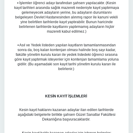
• İşlemler öğrenci adayı tarafından şahsen yapılacaktır. (Kesin
kayıt tarihleri arasında sağlık mazereti nedeniyle kayıt yaptırmaya
gelemeyecek adayların yerine, bu adayların durumlarını
belgeleyen Devlet Hastanesinden alınmış rapor ile kanuni vekili
yine belirtilen tarihlerde kayıt yaptırabilir. Bunun haricinde
belirlenen tarihlerde kayıtlarını yaptırmamış adayların hiçbir
mazereti kabul edilmez.)
• Asıl ve Yedek listeden yapılan kayıtların tamamlanmasından
sonra da, boş kalan kontenjan olması halinde boş sayı kadar,
fakülte yönetim kurulu kararı ile yedek listedeki öğrenci sırasına
göre kayıt yaptırmak isteyenler için kontenjan tamamlama yoluna
gidilir. (Bu aşamadaki son kayıt tarihi yönetim kurulu kararı ile
belirlenir.)
KESİN KAYIT İŞLEMLERİ
Kesin kayıt haklarını kazanan adaylar ilan edilen tarihlerde
aşağıdaki belgelerle birlikte şahsen Güzel Sanatlar Fakültesi
Dekanlığına başvuracaklardır.