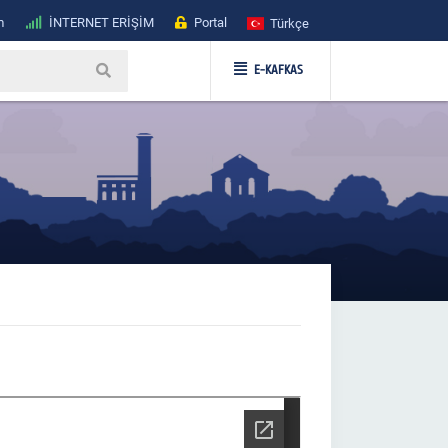
m
İNTERNET ERİŞİM
Portal
Türkçe
E-KAFKAS