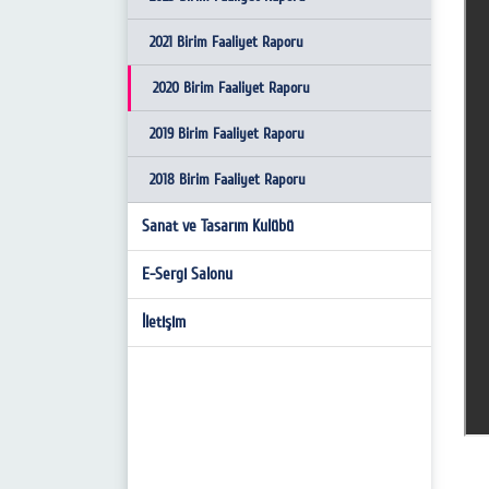
Sanat Eserleri Konservasyonu ve
2021 Birim Faaliyet Raporu
Restorasyonu Bölümü
2020 Birim Faaliyet Raporu
Seramik Bölümü
2019 Birim Faaliyet Raporu
Radyo, Sinema ve Televizyon Bölümü
2018 Birim Faaliyet Raporu
Tekstil ve Moda Tasarımı Bölümü
Sanat ve Tasarım Kulübü
Temel Eğitim Bölümü
E-Sergi Salonu
İletişim