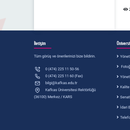
2
İletişim
Ünivers
Tüm görüş ve önerilerinizi bize bildirin.
Yönet
Fotoğr
0 (474) 225 11 50-56
0 (474) 225 11 60 (Fax)
Yönet
bilgi@kafkas.edu.tr
Kalite
Kafkas Üniversitesi Rektörlüğü
(36100) Merkez / KARS
Senat
İdari 
Telef