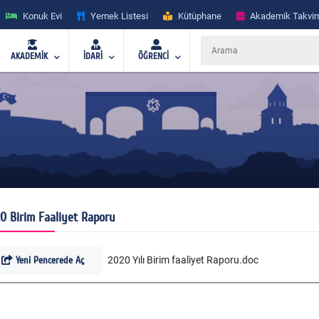
Konuk Evi
Yemek Listesi
Kütüphane
Akademik Takvi
AKADEMİK
İDARİ
ÖĞRENCİ
0 Birim Faaliyet Raporu
Yeni Pencerede Aç
2020 Yılı Birim faaliyet Raporu.doc