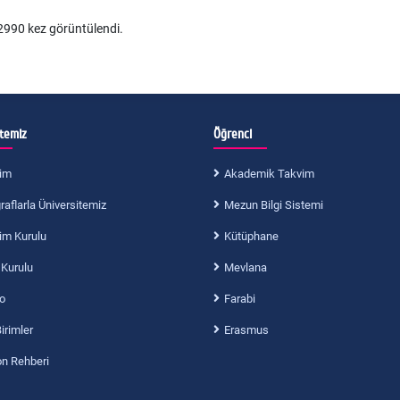
990 kez görüntülendi.
itemiz
Öğrenci
im
Akademik Takvim
aflarla Üniversitemiz
Mezun Bilgi Sistemi
im Kurulu
Kütüphane
 Kurulu
Mevlana
o
Farabi
Birimler
Erasmus
on Rehberi