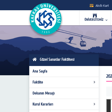
Akıllı Kart
ÜNİVERSİTEMİZ
Güzel Sanatlar Fakültesi
Ana Sayfa
202
Fakülte
Dekanın Mesajı
Genel Tanıtım
Yönetim
Kurul Kararları