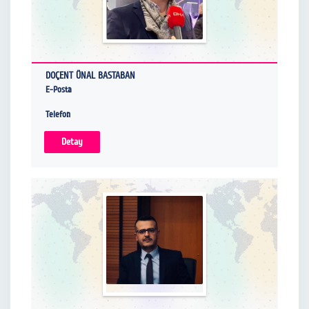
a
d
ı
.
DOÇENT ÜNAL BASTABAN
.
E-Posta
.
Telefon
Detay