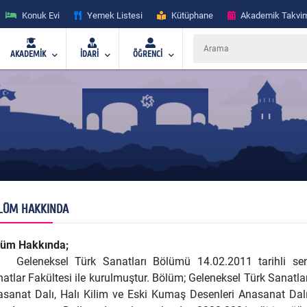
Konuk Evi
Yemek Listesi
Kütüphane
Akademik Takvi
AKADEMİK
İDARİ
ÖĞRENCİ
LÜM HAKKINDA
lüm Hakkında;
Geleneksel Türk Sanatları Bölümü 14.02.2011 tarihli sen
atlar Fakültesi ile kurulmuştur. Bölüm; Geleneksel Türk Sanatlar
sanat Dalı, Halı Kilim ve Eski Kumaş Desenleri Anasanat Dalı