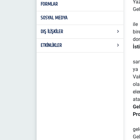
Yaz
FORMLAR
Akademik Kadro
Gel
SOSYAL MEDYA
ile
DIŞ İLİŞKİLER
bir
don
ETKİNLİKLER
Erasmus
İst
2025 Yılı Etkinlikleri
san
ya 
Vak
ola
el
ata
Gel
Pr
Ge
gel
Gel