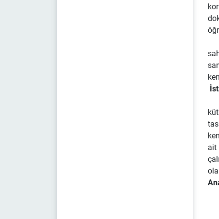
kor
dok
öğr
Ayr
sah
san
ken
İst
küt
tas
ken
ait
çal
ola
Ana