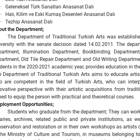
·
Geleneksel Türk Sanatları Anasanat Dalı
·
Halı, Kilim ve Eski Kumaş Desenleri Anasanat Dalı
·
Tezhip Anasanat Dalı
ut the Department;
The Department of Traditional Turkish Arts was establishe
versity with the senate decision dated 14.02.2011. The depart
partment, Illumination Department, Bookbinding Departmen
artment, Old Tile Repair Department and Old Writing Department
dents in the 2020-2021 academic year, provides education in the
 Department of Traditional Turkish Arts aims to educate artis
 are competent in the field of Turkish Arts, who can interp
ovative perspective with their artistic acquisitions from tradi
ed to equip the person with practical and theoretical courses.
loyment Opportunities;
Students who graduate from the department; They can work
raries, archives, related public and private institutions, as 
servation and restoration or in their own workshops as artists
the Ministry of Culture and Tourism, in museums belonging to 