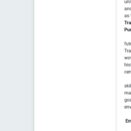
uni
and
as 
Tra
Pu
fut
Tra
wov
his
cen
ski
mat
go
env
Em