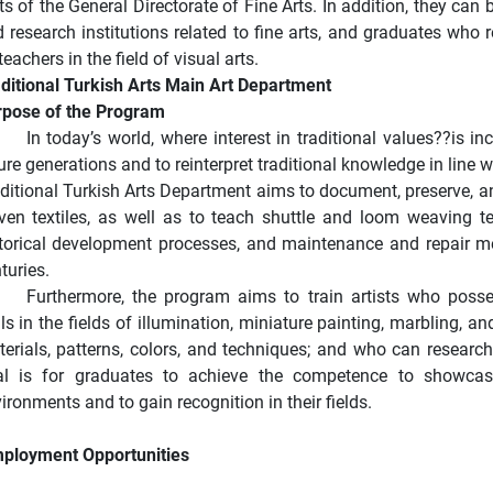
ts of the General Directorate of Fine Arts. In addition, they can
 research institutions related to fine arts, and graduates who
teachers in the field of visual arts.
ditional Turkish Arts Main Art Department
rpose of the Program
In today’s world, where interest in traditional values??is in
ure generations and to reinterpret traditional knowledge in line wi
ditional Turkish Arts Department aims to document, preserve, 
en textiles, as well as to teach shuttle and loom weaving tec
torical development processes, and maintenance and repair met
turies.
Furthermore, the program aims to train artists who pos
lls in the fields of illumination, miniature painting, marbling, 
erials, patterns, colors, and techniques; and who can researc
al is for graduates to achieve the competence to showca
ironments and to gain recognition in their fields.
ployment Opportunities