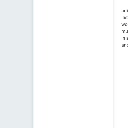
art
ins
wor
mus
In 
and