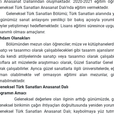
ı Anasanat Dallarından oluşmaktadır. 2020-2021 eğitim öğret
eneksel Türk Sanatları Anasanat Dalı’nda eğitim vermektedir.
Geleneksel Türk Sanatları Bölümü; Türk Sanatları alanında y
 günümüz sanat anlayışını yenilikçi bir bakış açısıyla yoruml
eyler yetiştirmeyi hedeflemektedir. Lisans eğitimi süresince uygu
anımlı olması amaçlanır.
ihdam Olanakları
Bölümünden mezun olan öğrenciler; müze ve kütüphanelerde, a
atçı ve tasarımcı olarak çalışabilecekleri gibi tasarım ajansla
da kendi atölyelerinde sanatçı veya tasarımcı olarak çalışabi
ıflara ait müzelerde araştırmacı olarak, Güzel Sanatlar Genel 
rak çalışabilirler. Ayrıca güzel sanatlarla ilgili üniversitelerd
eman olabilmekte vef ormasyon eğitimi alan mezunlar, gö
nabilmektedir.
eneksel Türk Sanatları Anasanat Dalı
ogramın Amacı
leneksel değerlere olan ilginin arttığı günümüzde, gele
eneksel birikimin çağın ihtiyaçları doğrultusunda yeniden yo
eneksel Türk Sanatları Anasanat Dalı; kaybolmaya yüz tutm