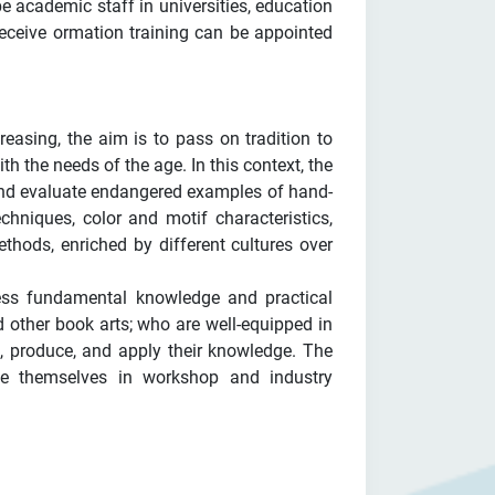
 be academic staff in universities, education
 receive ormation training can be appointed
creasing, the aim is to pass on tradition to
th the needs of the age. In this context, the
and evaluate endangered examples of hand-
hniques, color and motif characteristics,
hods, enriched by different cultures over
sess fundamental knowledge and practical
and other book arts; who are well-equipped in
h, produce, and apply their knowledge. The
se themselves in workshop and industry