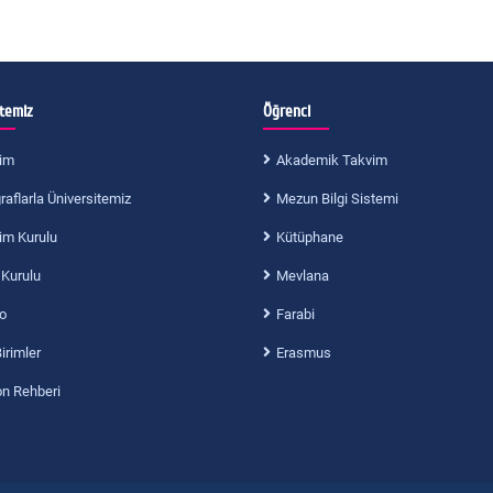
itemiz
Öğrenci
im
Akademik Takvim
aflarla Üniversitemiz
Mezun Bilgi Sistemi
im Kurulu
Kütüphane
 Kurulu
Mevlana
o
Farabi
Birimler
Erasmus
on Rehberi