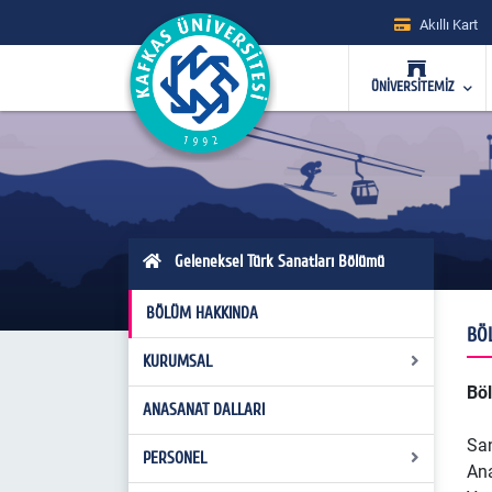
Akıllı Kart
ÜNİVERSİTEMİZ
Geleneksel Türk Sanatları Bölümü
BÖLÜM HAKKINDA
BÖ
KURUMSAL
Bö
ANASANAT DALLARI
Misyon Vizyon
San
Organizasyon Şeması
PERSONEL
Ana