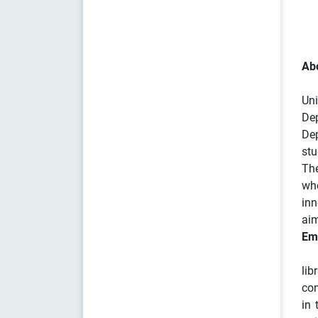
Abo
Uni
De
Dep
stu
The
who
inn
aim
Emp
lib
con
in 