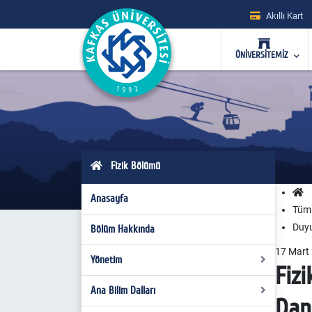
Akıllı Kart
ÜNİVERSİTEMİZ
Fizik Bölümü
Anasayfa
Tüm 
Duyu
Bölüm Hakkında
17
Mart
Yönetim
Fiz
Ana Bilim Dalları
Bölüm Başkanı
Dan