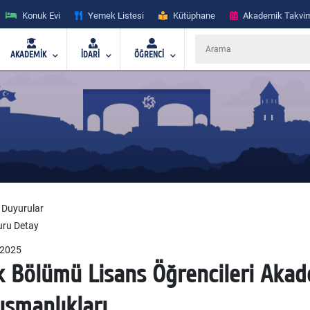
Konuk Evi
Yemek Listesi
Kütüphane
Akademik Takvi
AKADEMİK
İDARİ
ÖĞRENCİ
Duyurular
ru Detay
2025
ik Bölümü Lisans Öğrencileri Aka
ışmanlıkları