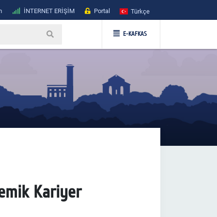
m
İNTERNET ERİŞİM
Portal
Türkçe
E-KAFKAS
demik Kariyer