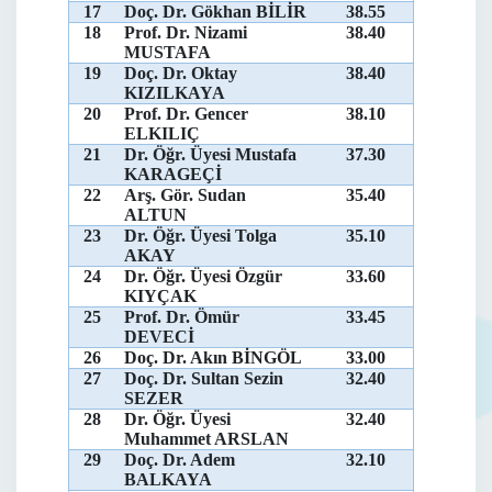
17
Doç. Dr. Gökhan BİLİR
38.55
18
Prof. Dr. Nizami
38.40
MUSTAFA
19
Doç. Dr. Oktay
38.40
KIZILKAYA
20
Prof. Dr. Gencer
38.10
ELKILIÇ
21
Dr. Öğr. Üyesi Mustafa
37.30
KARAGEÇİ
22
Arş. Gör. Sudan
35.40
ALTUN
23
Dr. Öğr. Üyesi Tolga
35.10
AKAY
24
Dr. Öğr. Üyesi Özgür
33.60
KIYÇAK
25
Prof. Dr. Ömür
33.45
DEVECİ
26
Doç. Dr. Akın BİNGÖL
33.00
27
Doç. Dr. Sultan Sezin
32.40
SEZER
28
Dr. Öğr. Üyesi
32.40
Muhammet ARSLAN
29
Doç. Dr. Adem
32.10
BALKAYA