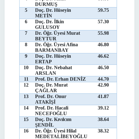
DURMUŞ
5
Doç. Dr. Hüseyin
59.75
METİN
6
Doç. Dr. İlkin
57.30
GULUSOY
7
Dr. Öğr. Üyesi Murat
55.98
BEYTUR
8
Dr. Öğr. Üyesi Afina
46.80
BARMANBAY
9
Doç. Dr. Hüseyin
46.62
ERTAP
10
Doç. Dr. Nebahat
46.50
ARSLAN
11
Prof. Dr. Erhan DENİZ
44.70
12
Doç. Dr. Murat
42.90
ÇAĞLAR
13
Prof. Dr. Onur
41.87
ATAKİŞİ
14
Prof. Dr. Hacali
39.12
NECEFOĞLU
15
Doç. Dr. Kıvılcım
38.64
ŞENDİL
16
Dr. Öğr. Üyesi Hilal
38.32
MEDETALİBEYOĞLU