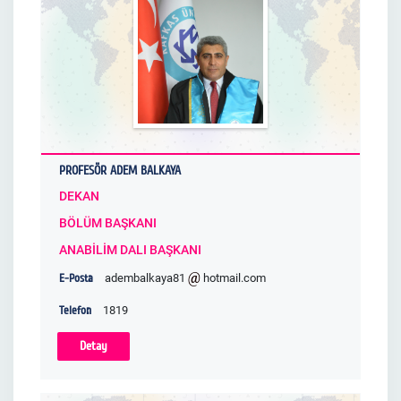
y
g
u
n
e
ş
l
PROFESÖR ADEM BALKAYA
e
ş
DEKAN
m
BÖLÜM BAŞKANI
e
ANABİLİM DALI BAŞKANI
b
E-Posta
adembalkaya81
hotmail.com
u
l
Telefon
1819
u
Detay
n
a
m