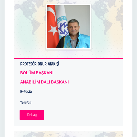
a
d
ı
.
.
.
PROFESÖR ONUR ATAKİŞİ
BÖLÜM BAŞKANI
ANABİLİM DALI BAŞKANI
E-Posta
Telefon
Detay