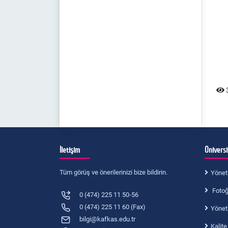
3
İletişim
Ünivers
Tüm görüş ve önerilerinizi bize bildirin.
Yönet
Fotoğr
0 (474) 225 11 50-56
0 (474) 225 11 60 (Fax)
Yönet
bilgi@kafkas.edu.tr
Kalite