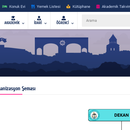
Konuk Evi
Yemek Listesi
Kütüphane
Akademik Takvi
AKADEMİK
İDARİ
ÖĞRENCİ
anizasyon Şeması