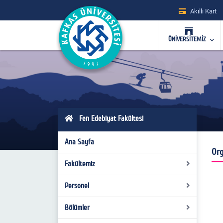
Akıllı Kart
ÜNİVERSİTEMİZ
Fen Edebiyat Fakültesi
Ana Sayfa
Org
Fakültemiz
Personel
Tarihçe
Misyon ve Vizyon
Bölümler
Akademik Personel