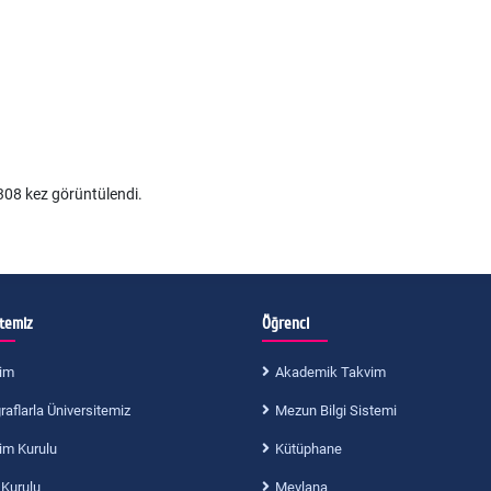
08 kez görüntülendi.
itemiz
Öğrenci
im
Akademik Takvim
aflarla Üniversitemiz
Mezun Bilgi Sistemi
im Kurulu
Kütüphane
 Kurulu
Mevlana