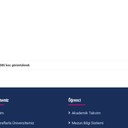
585 kez görüntülendi.
itemiz
Öğrenci
im
Akademik Takvim
aflarla Üniversitemiz
Mezun Bilgi Sistemi