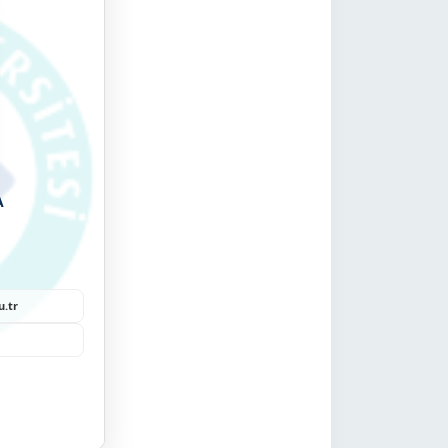
A
.tr