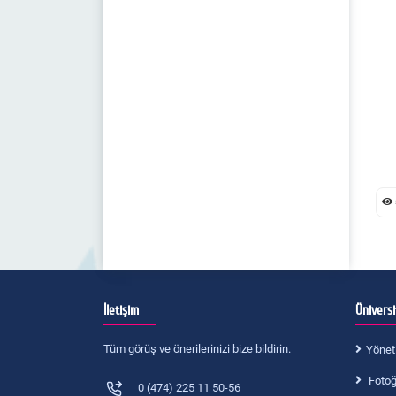
İletişim
Ünivers
Tüm görüş ve önerilerinizi bize bildirin.
Yönet
Fotoğr
0 (474) 225 11 50-56