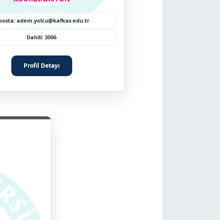
posta: adem.yolcu@kafkas.edu.tr
Dahili: 3006
Profil Detayı