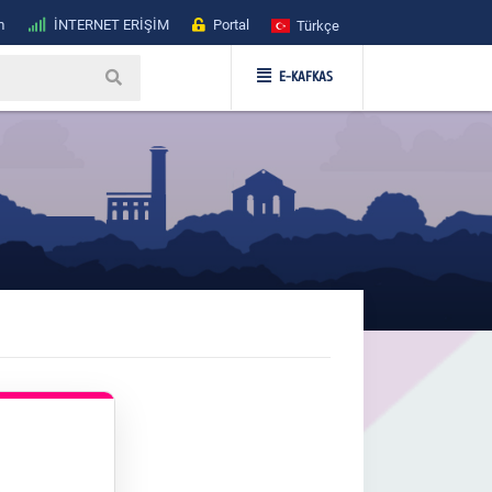
m
İNTERNET ERİŞİM
Portal
Türkçe
E-KAFKAS