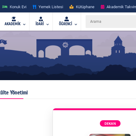
Konuk Evi
Yemek Listesi
Kütüphane
Akademik Takvi
AKADEMİK
İDARİ
ÖĞRENCİ
ülte Yönetimi
DEKAN