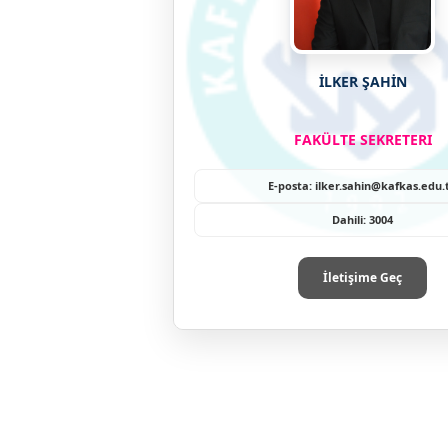
İLKER ŞAHİN
FAKÜLTE SEKRETERI
E-posta: ilker.sahin@kafkas.edu.
Dahili: 3004
İletişime Geç