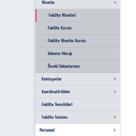
Yönetim
Fakülte Yönetimi
Fakülte Kurulu
Fakülte Yönetim Kurulu
Dekanın Mesajı
Önceki Dekanlarımız
Komisyonlar
Koordinatörlükler
Yabancı Uyruklu Öğretim Elemanı
Değerlendirme Komisyonu
Fakülte Temsilcileri
Bologna Birim Koordinatörleri
Öğretim Üyeliğine Yükseltilme ve Atama
Fakülte Tanıtımı
Erasmus + Birim Koordinatörleri
Ölçütleri Değerlendirme Komisyonu
Personel
Farabi Birim Koordinatörleri
Tanıtım Videosu
Akademik Birim Kalite Komisyonu