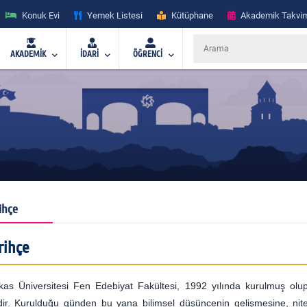
Konuk Evi
Yemek Listesi
Kütüphane
Akademik Takvi
AKADEMİK
İDARİ
ÖĞRENCİ
ihçe
rihçe
kas Üniversitesi Fen Edebiyat Fakültesi, 1992 yılında kurulmuş olup
idir. Kurulduğu günden bu yana bilimsel düşüncenin gelişmesine, nitel