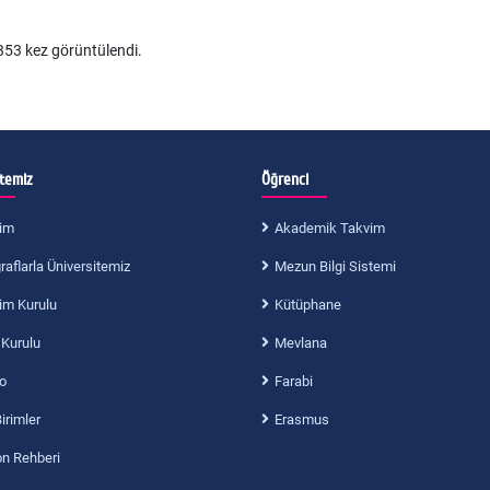
53 kez görüntülendi.
itemiz
Öğrenci
im
Akademik Takvim
aflarla Üniversitemiz
Mezun Bilgi Sistemi
im Kurulu
Kütüphane
 Kurulu
Mevlana
o
Farabi
Birimler
Erasmus
on Rehberi