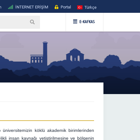
m
İNTERNET ERİŞİM
Portal
Türkçe
E-KAFKAS
 üniversitemizin köklü akademik birimlerinden
ikli insan kaynağı yetiştirilmesine ve bölgenin