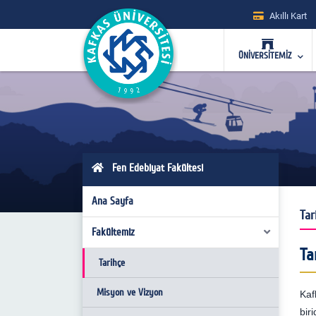
Akıllı Kart
ÜNİVERSİTEMİZ
Fen Edebiyat Fakültesi
Ana Sayfa
Tar
Fakültemiz
Ta
Tarihçe
Misyon ve Vizyon
Kaf
bir