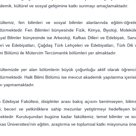
demik, kültürel ve sosyal gelişimine katkı sunmayı amaçlamaktadır.
ültemiz, fen bilimleri ve sosyal bilimler alanlarında eğitim-öğret
dürmektedir. Fen Bilimleri bünyesinde Fizik, Kimya, Biyoloji, Molekül
yal Bilimler bünyesinde ise Arkeoloji, Kafkas Dilleri ve Edebiyatı, Sanat
leri ve Edebiyatları, Çağdaş Türk Lehçeleri ve Edebiyatları, Türk Dili 
imi Bölümü ile Mütercim Tercümanlık bölümleri yer almaktadır.
ültemizde yer alan bölümlerin büyük çoğunluğu aktif olarak öğrenci 
dürmektedir. Halk Bilimi Bölümü ise mevcut akademik yapılanma içerisind
mı yapmamaktadır.
 Edebiyat Fakültesi, disiplinler arası bakış açısını benimseyen, bilim
gi, beceri ve yetkinliklere sahip mezunlar yetiştirmeyi hedefleyen 
ektedir. Kuruluşundan bugüne kadar fakültemiz, temel bilimler ve sosy
kas Üniversitesi’nin eğitim, araştırma ve toplumsal katkı misyonuna öne