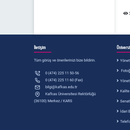
3
İletişim
Ünivers
Tüm görüş ve önerilerinizi bize bildirin.
Yönet
Fotoğr
0 (474) 225 11 50-56
0 (474) 225 11 60 (Fax)
Yönet
bilgi@kafkas.edu.tr
Kalite
Kafkas Üniversitesi Rektörlüğü
(36100) Merkez / KARS
Senat
İdari 
Telef