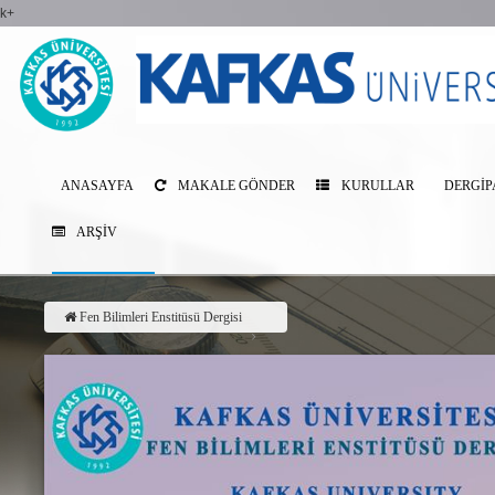
k+
ANASAYFA
MAKALE GÖNDER
KURULLAR
DERGIP
ARŞIV
Fen Bilimleri Enstitüsü Dergisi