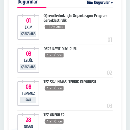
Duyurular
Tüm Duyurular »
Öğrencilerimiz İçin Oryantasyon Programı
01
1
Gerçekleştirdik
EKIM
11 Ay Önce
NI
ÇARŞAMBA
PERŞ
13
01
DERS KAYIT DUYURUSU
03
0
1 Yıl Önce
EYLÜL
NI
ÇARŞAMBA
SA
14
02
TEZ SAVUNMASI TEBRİK DUYURUSU
08
1
1 Yıl Önce
TEMMUZ
ŞU
SALI
PAZA
15
03
TEZ ÖNERİLERİ
28
1
1 Yıl Önce
NISAN
ŞU