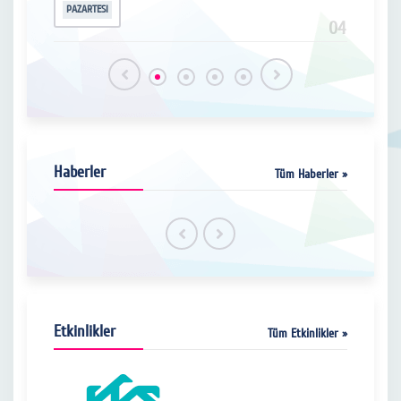
PAZARTESI
PAZA
16
04
Haberler
Tüm Haberler »
Etkinlikler
Tüm Etkinlikler »