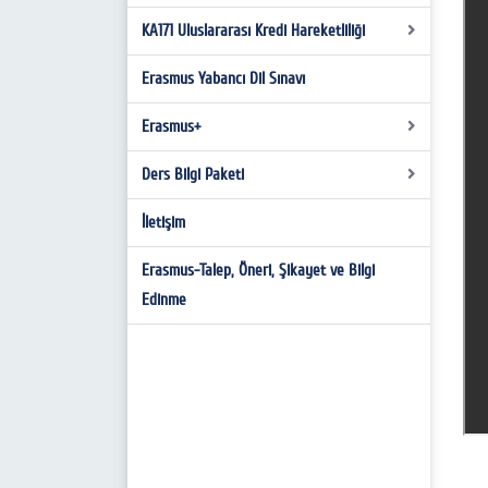
Girişimi
KA171 Uluslararası Kredi Hareketliliği
Bachelor’s Degree
Master’s Degree
Erasmus Yabancı Dil Sınavı
PARTNER IDENTIFICATION FORM (PIF)
Doctorate Degree
KA171 Başvuru Hazırlık Süreci
Erasmus+
Ders Bilgi Paketi
Personellerimiz
Koordinatör Listesi/Coordinators
İletişim
Not Dönüşüm Tablosu
Erasmus Öğrenci Beyannamesi
Erasmus-Talep, Öneri, Şikayet ve Bilgi
Edinme
Erasmus+ Değişim Sayıları