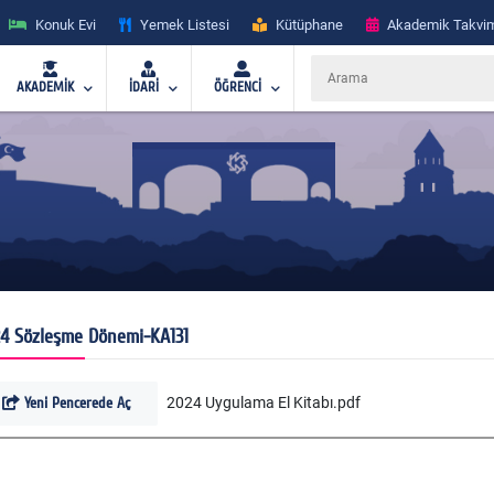
Konuk Evi
Yemek Listesi
Kütüphane
Akademik Takvi
AKADEMİK
İDARİ
ÖĞRENCİ
4 Sözleşme Dönemi-KA131
Yeni Pencerede Aç
2024 Uygulama El Kitabı.pdf