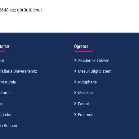
648 kez görüntülendi.
itemiz
Öğrenci
im
Akademik Takvim
aflarla Üniversitemiz
Mezun Bilgi Sistemi
im Kurulu
Kütüphane
 Kurulu
Mevlana
o
Farabi
Birimler
Erasmus
on Rehberi