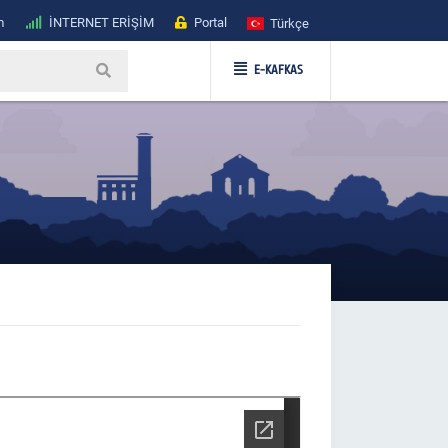
m
İNTERNET ERİŞİM
Portal
Türkçe
E-KAFKAS