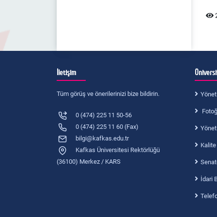
2
İletişim
Ünivers
Tüm görüş ve önerilerinizi bize bildirin.
Yönet
Fotoğr
0 (474) 225 11 50-56
0 (474) 225 11 60 (Fax)
Yönet
bilgi@kafkas.edu.tr
Kalite
Kafkas Üniversitesi Rektörlüğü
(36100) Merkez / KARS
Senat
İdari 
Telef