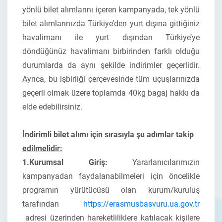
yönlü bilet alımlarını içeren kampanyada, tek yönlü
bilet alımlarınızda Türkiye’den yurt dışına gittiğiniz
havalimanı ile yurt dışından Türkiye’ye
döndüğünüz havalimanı birbirinden farklı olduğu
durumlarda da aynı şekilde indirimler geçerlidir.
Ayrıca, bu işbirliği çerçevesinde tüm uçuşlarınızda
geçerli olmak üzere toplamda
40kg bagaj hakkı
da
elde edebilirsiniz.
İndirimli bilet alımı için sırasıyla şu adımlar takip
edilmelidir:
1.Kurumsal Giriş:
Yararlanıcılarımızın
kampanyadan faydalanabilmeleri için öncelikle
programın yürütücüsü olan kurum/kuruluş
tarafından
https://erasmusbasvuru.ua.gov.tr
adresi üzerinden hareketliliklere katılacak kişilere