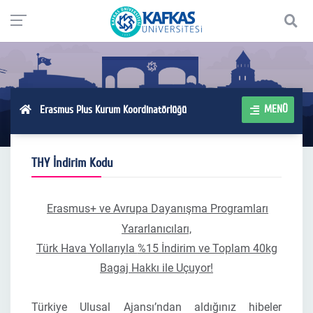
MENÜ
Erasmus Plus Kurum Koordinatörlüğü
THY İndirim Kodu
Erasmus+ ve Avrupa Dayanışma Programları
Yararlanıcıları,
Türk Hava Yollarıyla
%15 İndirim ve Toplam 40kg
Bagaj Hakkı ile Uçuyor!
Türkiye Ulusal Ajansı’ndan aldığınız hibeler