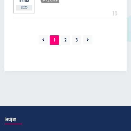
KASIM
9 Ay Önce
2025
10
1
2
3
İletişim