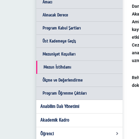
Amacı
Dan
Aka
Alınacak Derece
Ami
Program Kabul Şartları
kay
etk
Üst Kademeye Geçiş
Cez
ana
Mezuniyet Koşulları
uzm
Mezun İstihdamı
Reh
Ölçme ve Değerlendirme
dok
Program Öğrenme Çıktıları
Anabilim Dalı Yönetimi
Akademik Kadro
Öğrenci