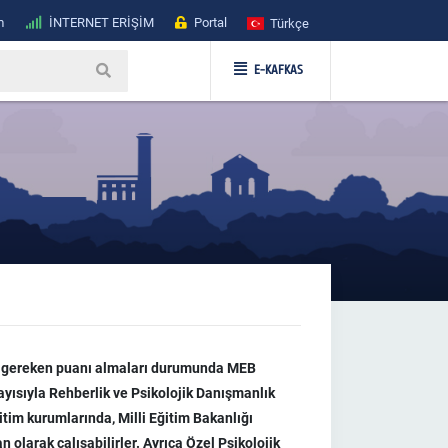
m
İNTERNET ERİŞİM
Portal
Türkçe
E-KAFKAS
en gereken puanı almaları durumunda MEB
yısıyla Rehberlik ve Psikolojik Danışmanlık
itim kurumlarında, Milli Eğitim Bakanlığı
larak çalışabilirler. Ayrıca Özel Psikolojik