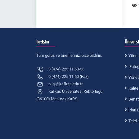
1
İletişim
Ünivers
Tüm görüş ve önerilerinizi bize bildirin.
Yönet
Fotoğr
0 (474) 225 11 50-56
0 (474) 225 11 60 (Fax)
Yönet
bilgi@kafkas.edu.tr
Kalite
Kafkas Üniversitesi Rektörlüğü
(36100) Merkez / KARS
Senat
İdari 
Telef