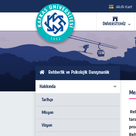
Akıllı Kart
ÜNİVERSİTEMİZ
Rehberlik ve Psikolojik Danışmanlık
Hakkında
Mez
Tarihçe
Reh
Misyon
tar
Vizyon
pro
Reh