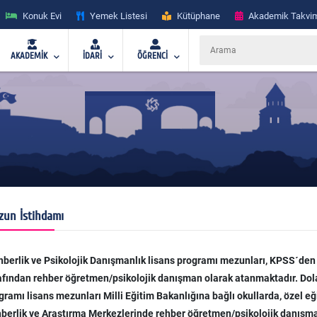
Konuk Evi
Yemek Listesi
Kütüphane
Akademik Takvi
AKADEMİK
İDARİ
ÖĞRENCİ
un İstihdamı
berlik ve Psikolojik Danışmanlık lisans programı mezunları, KPSS´d
afından rehber öğretmen/psikolojik danışman olarak atanmaktadır. Dola
gramı lisans mezunları Milli Eğitim Bakanlığına bağlı okullarda, özel eğ
berlik ve Araştırma Merkezlerinde rehber öğretmen/psikolojik danışman o