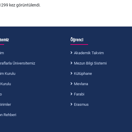
299 kez görüntülendi.
itemiz
Öğrenci
im
Akademik Takvim
aflarla Üniversitemiz
Mezun Bilgi Sistemi
im Kurulu
Kütüphane
 Kurulu
Mevlana
o
Farabi
Birimler
Erasmus
on Rehberi