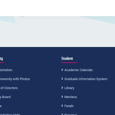
ty
Student
istration
Academic Calendar
niversity with Photos
Graduate Information System
 of Directors
Library
ty Board
Mevlana
e
Farabi
strative Units
Erasmus