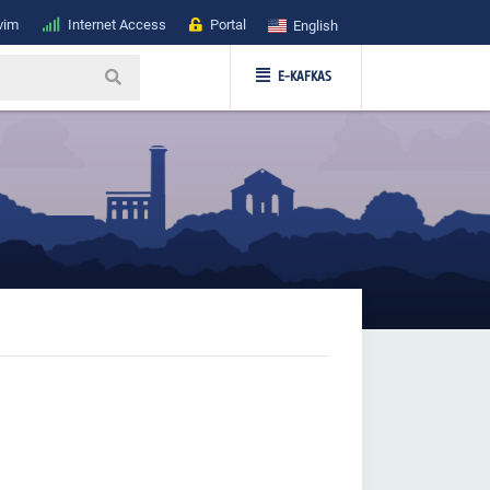
vim
Internet Access
Portal
English
E-KAFKAS