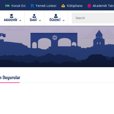
Konuk Evi
Yemek Listesi
Kütüphane
Akademik Tak
AKADEMİK
İDARİ
ÖĞRENCİ
m Duyurular