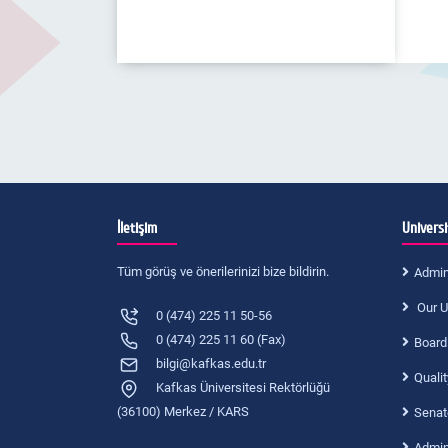
İletişim
Universi
Tüm görüş ve önerilerinizi bize bildirin.
Admin
Our U
0 (474) 225 11 50-56
0 (474) 225 11 60 (Fax)
Board
bilgi@kafkas.edu.tr
Quali
Kafkas Üniversitesi Rektörlüğü
(36100) Merkez / KARS
Senat
Admini