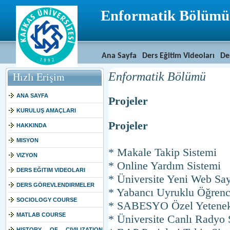
Enformatik Bölümü
Ana Sayfa
Ders Eğitim Videoları
De
Enformatik Bölümü
Hızlı Erişim
ANA SAYFA
Projeler
KURULUŞ AMAÇLARI
Projeler
HAKKINDA
MISYON
* Makale Takip Sistemi
VIZYON
* Online Yardım Sistemi
DERS EĞITIM VIDEOLARI
* Üniversite Yeni Web Sayf
DERS GÖREVLENDIRMELER
* Yabancı Uyruklu Öğrenc
SOCIOLOGY COURSE
* SABESYO Özel Yetenek 
MATLAB COURSE
* Üniversite Canlı Radyo 
HISTORY OF CIVILIZATION