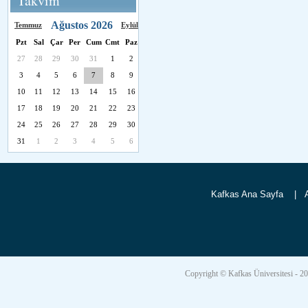
Takvim
Ağustos 2026
Temmuz
Eylül
Pzt
Sal
Çar
Per
Cum
Cmt
Paz
27
28
29
30
31
1
2
3
4
5
6
7
8
9
10
11
12
13
14
15
16
17
18
19
20
21
22
23
24
25
26
27
28
29
30
31
1
2
3
4
5
6
Kafkas Ana Sayfa
|
Copyright © Kafkas Üniversitesi -