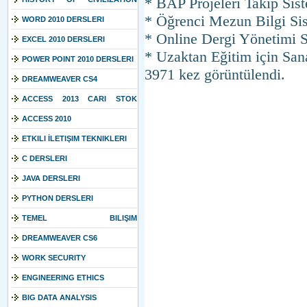
* BAP Projeleri Takip Sis
* Öğrenci Mezun Bilgi Si
COURSE
WORD 2010 DERSLERI
* Online Dergi Yönetimi S
EXCEL 2010 DERSLERI
* Uzaktan Eğitim için Sana
POWER POINT 2010 DERSLERI
3971 kez görüntülendi.
DREAMWEAVER CS4
ACCESS 2013 CARI STOK
TAKIBI
ACCESS 2010
ETKILI İLETIŞIM TEKNIKLERI
C DERSLERI
JAVA DERSLERI
PYTHON DERSLERI
TEMEL BILIŞIM
TEKNOLOJILERI
DREAMWEAVER CS6
WORK SECURITY
ENGINEERING ETHICS
BIG DATA ANALYSIS