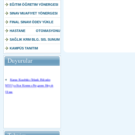
EĞITIM ÖĞRETIM YÖNERGESI
SINAV MUAFIYET YÖNERGESI
FINAL SINAVI ÖDEV YÜKLE
HASTANE OTOMASYONU
SUNUM
SAĞLIK KRM BLG. SIS. SUNUM
KAMPÜS TANITIM
Duyurular
Kazım Karabekir Teknik Bilimler
MYO'ya Eser Koruma Programı Hayırlı
Olsun