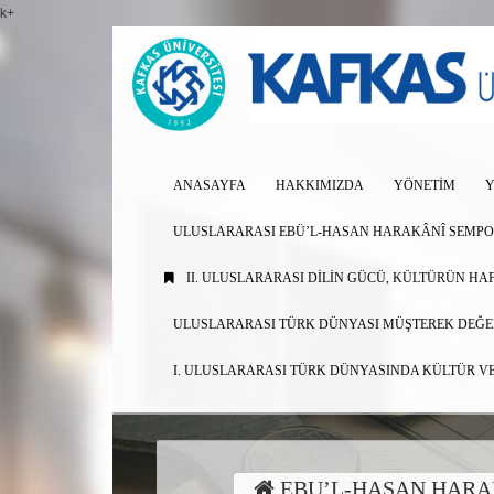
k+
ANASAYFA
HAKKIMIZDA
YÖNETIM
Y
ULUSLARARASI EBÜ’L-HASAN HARAKÂNÎ SEMP
II. ULUSLARARASI DILIN GÜCÜ, KÜLTÜRÜN H
ULUSLARARASI TÜRK DÜNYASI MÜŞTEREK DEĞER
I. ULUSLARARASI TÜRK DÜNYASINDA KÜLTÜR V
EBU’L-HASAN HARAK