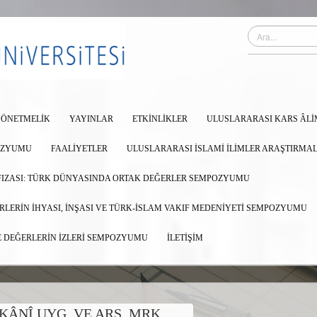
ÖNETMELIK
YAYINLAR
ETKINLIKLER
ULUSLARARASI KARS ÂLİ
OZYUMU
FAALIYETLER
ULUSLARARASI İSLAMİ İLİMLER ARAŞTIRM
AFIZASI: TÜRK DÜNYASINDA ORTAK DEĞERLER SEMPOZYUMU
LERİN İHYASI, İNŞASI VE TÜRK-İSLAM VAKIF MEDENİYETİ SEMPOZYUMU
E DEĞERLERİN İZLERİ SEMPOZYUMU
İLETIŞIM
ÂNÎ UYG. VE ARŞ. MRK.