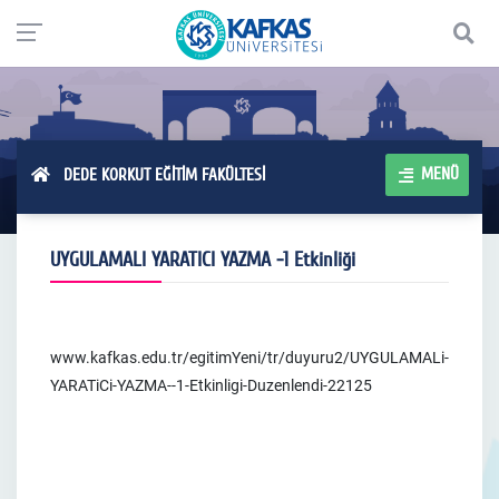
MENÜ
DEDE KORKUT EĞİTİM FAKÜLTESİ
UYGULAMALI YARATICI YAZMA -1 Etkinliği
www.kafkas.edu.tr/egitimYeni/tr/duyuru2/UYGULAMALi-
YARATiCi-YAZMA--1-Etkinligi-Duzenlendi-22125