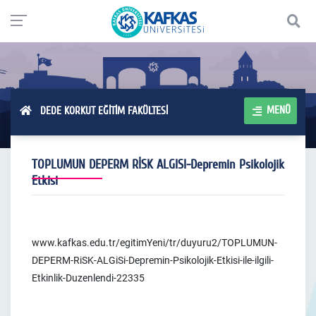
MENÜ
DEDE KORKUT EĞİTİM FAKÜLTESİ
TOPLUMUN DEPERM RİSK ALGISI-Depremin Psikolojik
Etkisi
www.kafkas.edu.tr/egitimYeni/tr/duyuru2/TOPLUMUN-
DEPERM-RiSK-ALGiSi-Depremin-Psikolojik-Etkisi-ile-ilgili-
Etkinlik-Duzenlendi-22335