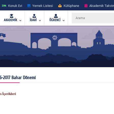
Konuk Evi
Yemek Listesi
Kütüphane
Akademik Takvi
AKADEMİK
İDARİ
ÖĞRENCİ
6-2017 Bahar Dönemi
s İçerikleri