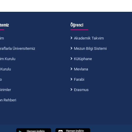
itemiz
Öğrenci
im
Akademik Takvim
aflarla Üniversitemiz
Mezun Bilgi Sistemi
im Kurulu
Kütüphane
 Kurulu
Mevlana
o
Farabi
Birimler
Erasmus
on Rehberi