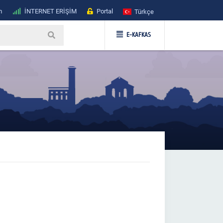
m
İNTERNET ERİŞİM
Portal
Türkçe
E-KAFKAS