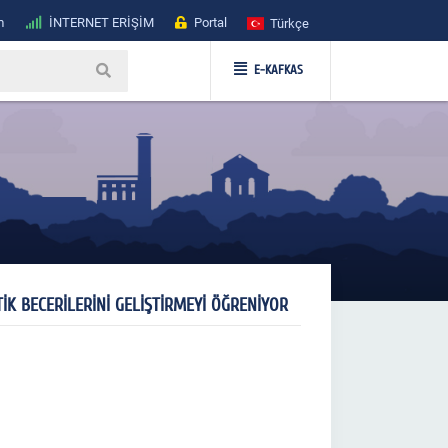
m
İNTERNET ERİŞİM
Portal
Türkçe
E-KAFKAS
K BECERİLERİNİ GELİŞTİRMEYİ ÖĞRENİYOR