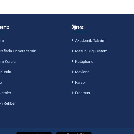
itemiz
Öğrenci
im
Akademik Takvim
aflarla Üniversitemiz
Mezun Bilgi Sistemi
im Kurulu
Kütüphane
 Kurulu
Mevlana
o
Farabi
Birimler
Erasmus
on Rehberi