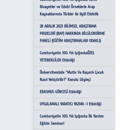
İletişim ve Bilişim Komisyonu
Rivayetler ve Edebi Örneklerle Arap
Kısa Süreli Yurtiçi-Yurtdışı
Kaynaklarında Türkler ile ilgili Etkinlik
Eğitim ve Etik Komisyonu
Görevlendirmelerde İstenen Belgeler
28 ARALIK 2023 BİLİMSEL ARAŞTIRMA
Fakülte İntibak Komisyonu
Öğr. Üyesi Ek Ders İstem ve Ders Yükü
PROJELERİ (BAP) HAKKINDA BİLGİLENDİRME
Formu
Kalite Komisyonu
PANELİ (EĞİTİM ARAŞTIRMALARI ODAKLI)
Yurtdışı Geçici Görev Yolluğu Formu
Cumhuriyetin 100. Yılı Işığında:ÖZEL
YETENEKLİLER Etkinliği
Yurtiçi Sürekli Görev Yolluğu Formu (Nakil
Arş. Gör. İçin)
Üniversitemizde "Mutlu Ve Başarılı Çocuk
Nasıl Yetiştirilir?" Konulu Söyleşi
Yurtiçi-Yurtdışı Görev Dönüşü İbraz
Edilmesi Gereken Belgeler
ERASMUS GÜNCESİ Etkinliği
Yurtiçi-Yurtdışı Görevlendirme
UYGULAMALI YARATICI YAZMA -1 Etkinliği
Yönergesinin 6. Maddesi Gereği Bilgi
Formu
Cumhuriyetin 100. Yılı Işığında: İlk Yardım
Eğitim Semineri
Pasaport Talep Formları- Pasaport