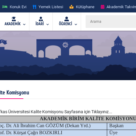
Konuk Evi
Yemek Listesi
Kütüphane
Akademik Takvi
AKADEMİK
İDARİ
ÖĞRENCİ
ite Komisyonu
kas Üniversitesi Kalite Komisyonu Sayfasına için
Tıklayınız...
AKADEMİK BİRİM KALİTE KOMİSYON
ç. Dr. Ali İbrahim Can GÖZÜM (Dekan Yrd.)
Başkan
of. Dr. Kürşat Çağrı BOZKIRLI
Üye