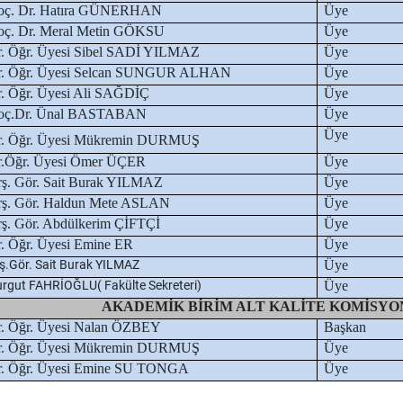
oç. Dr. Hatıra GÜNERHAN
Üye
ç. Dr. Meral Metin GÖKSU
Üye
. Öğr. Üyesi Sibel SADİ YILMAZ
Üye
r. Öğr. Üyesi Selcan SUNGUR ALHAN
Üye
. Öğr. Üyesi Ali SAĞDİÇ
Üye
oç.Dr. Ünal BASTABAN
Üye
Üye
. Öğr. Üyesi
Mükremin DURMUŞ
r.Öğr. Üyesi Ömer ÜÇER
Üye
ş. Gör. Sait Burak YILMAZ
Üye
ş. Gör. Haldun Mete ASLAN
Üye
ş. Gör. Abdülkerim ÇİFTÇİ
Üye
. Öğr. Üyesi
Emine ER
Üye
ş.Gör. Sait Burak YILMAZ
Üye
rgut FAHRİOĞLU( Fakülte Sekreteri)
Üye
AKADEMİK BİRİM ALT KALİTE KOMİSYO
. Öğr. Üyesi Nalan ÖZBEY
Başkan
. Öğr. Üyesi
Mükremin DURMUŞ
Üye
. Öğr. Üyesi
Emine SU TONGA
Üye