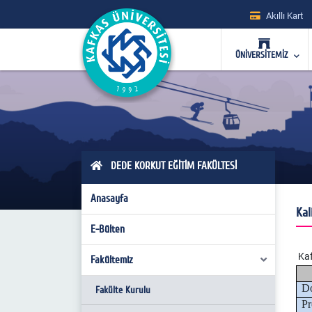
Akıllı Kart
ÜNİVERSİTEMİZ
DEDE KORKUT EĞİTİM FAKÜLTESİ
Anasayfa
Kal
E-Bülten
Kaf
Fakültemiz
Do
Fakülte Kurulu
Pr