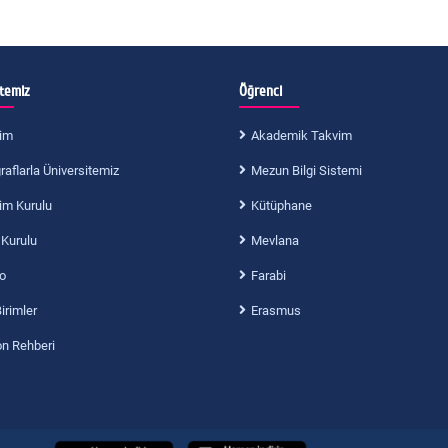
itemiz
Öğrenci
im
Akademik Takvim
aflarla Üniversitemiz
Mezun Bilgi Sistemi
im Kurulu
Kütüphane
 Kurulu
Mevlana
o
Farabi
Birimler
Erasmus
on Rehberi