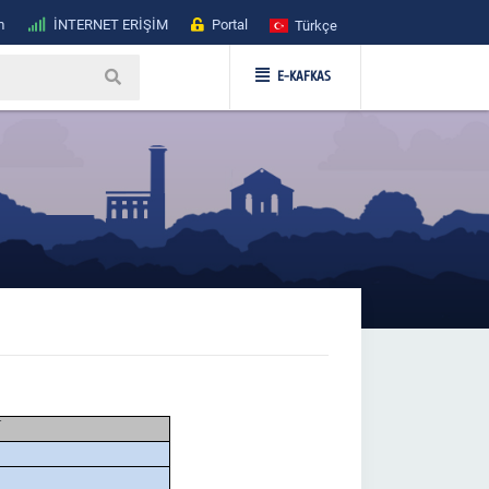
m
İNTERNET ERİŞİM
Portal
Türkçe
E-KAFKAS
U