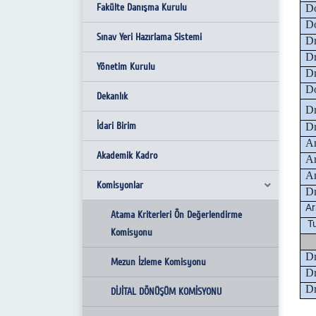
Fakülte Danışma Kurulu
D
Do
Sınav Yeri Hazırlama Sistemi
Dr
D
Yönetim Kurulu
Dr
D
Dekanlık
Dr
İdari Birim
D
Ar
Akademik Kadro
Ar
Ar
Komisyonlar
Dr
Ar
Atama Kriterleri Ön Değerlendirme
Tu
Komisyonu
Dr
Mezun İzleme Komisyonu
Dr
Dr
DİJİTAL DÖNÜŞÜM KOMİSYONU