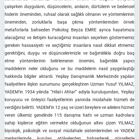
çalışırken duyguların, düşüncelerin, anıların, dürtülerin ve bedensel
hislerin öneminden, ruhsal olarak sağlıklı olmanın ve yöntemlerinin
öneminden, zorluklarla başa çıkma yöntemlerinden örnek
metaforlarla bahseden Psikolog Beyza EMRE ayrıca hayatımıza
alacağımız ve iletişim kuracağımız insanları seçerken göstermemiz
gereken hassasiyeti ve seçtiğimiz insanlara nasıl dikkat etmemiz
gerektiğini, duygu ve düşüncelerimizle ve bağımlılıkla doğru baş
etme yöntemlerinin belirlemenin önemini, bağımlılık yapıcı
maddelerin neler olduğunu ve bu maddelerin nasıl yaygınlaştığı
hakkında bilgiler aktardı. Yeşilay Danışmanlık Merkezinde yapılan
faaliyetlere ilişkin sunumunu gerçekleştiren Uzman Yusuf YILMAZ,
YADEM’in 1934 yılında ‘‘Hilal-i Ahtar’’ adıyla kuruluşundan, Yeşilay
koruyucu ve önleyici faaliyetlerinin yanında müdahale hizmeti de
verdiğini belirtti. YADEM’in 12 yaş ve üzeri bireylere ve ailelere hizmet
veren ülkemiz genelinde 115 danışma hattı ve uzman kadrolara
sahip kişilerce eğitim vermekte olduğunun altını çizen YILMAZ,
biyolojik, psikolojik ve sosyal müdahale sistemlerinden ve YADEM
merkezlerinde kurulan atölyelerden bahsederek görsellerle