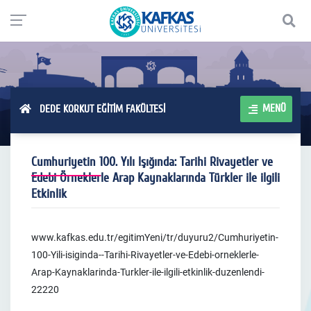
MENÜ
DEDE KORKUT EĞİTİM FAKÜLTESİ
Cumhuriyetin 100. Yılı Işığında: Tarihi Rivayetler ve
Edebi Örneklerle Arap Kaynaklarında Türkler ile ilgili
Etkinlik
www.kafkas.edu.tr/egitimYeni/tr/duyuru2/Cumhuriyetin-
100-Yili-isiginda--Tarihi-Rivayetler-ve-Edebi-orneklerle-
Arap-Kaynaklarinda-Turkler-ile-ilgili-etkinlik-duzenlendi-
22220