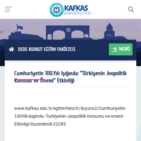
MENÜ
DEDE KORKUT EĞİTİM FAKÜLTESİ
Cumhuriyetin 100.Yılı Işığında: "Türkiyenin Jeopolitik
Konumu ve Önemi" Etkinliği
www.kafkas.edu.tr/egitimYeni/tr/duyuru2/Cumhuriyetin-
100Yili-isiginda--Turkiyenin-Jeopolitik-Konumu-ve-onemi-
Etkinligi-Duzenlendi-22285