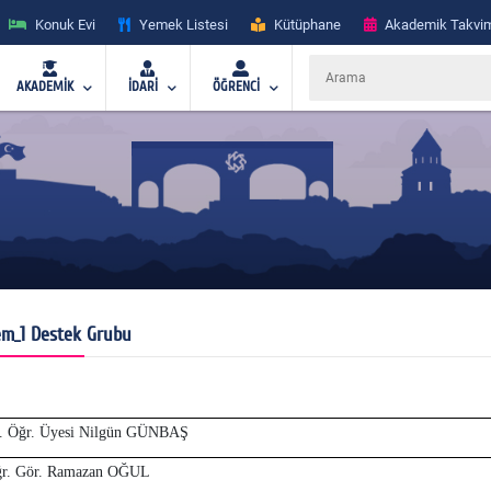
Konuk Evi
Yemek Listesi
Kütüphane
Akademik Takvi
AKADEMİK
İDARİ
ÖĞRENCİ
m_1 Destek Grubu
. Öğr. Üyesi Nilgün GÜNBAŞ
r. Gör. Ramazan OĞUL