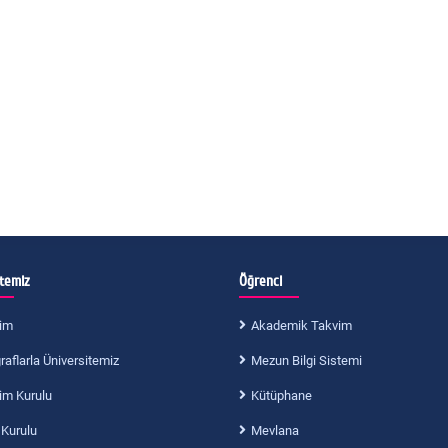
itemiz
Öğrenci
im
Akademik Takvim
aflarla Üniversitemiz
Mezun Bilgi Sistemi
im Kurulu
Kütüphane
 Kurulu
Mevlana