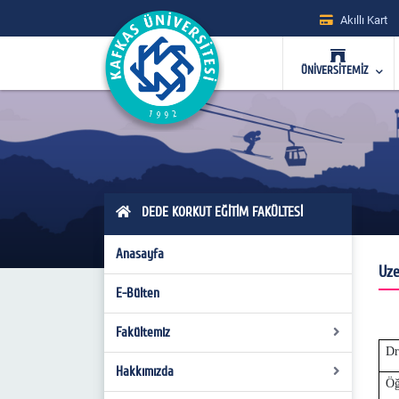
Akıllı Kart
ÜNİVERSİTEMİZ
DEDE KORKUT EĞİTİM FAKÜLTESİ
Anasayfa
Uze
E-Bülten
Fakültemiz
Dr
Hakkımızda
Fakülte Kurulu
Öğ