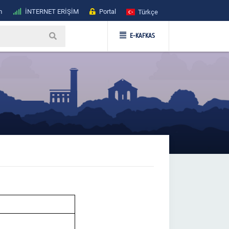
m
İNTERNET ERİŞİM
Portal
Türkçe
E-KAFKAS