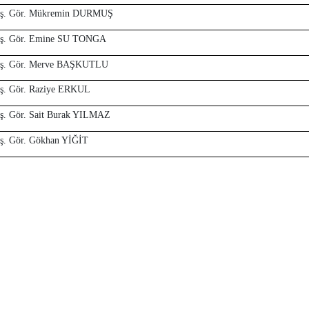
ş. Gör. Mükremin DURMUŞ
ş. Gör. Emine SU TONGA
ş. Gör. Merve BAŞKUTLU
ş. Gör. Raziye ERKUL
ş. Gör. Sait Burak YILMAZ
ş. Gör. Gökhan YİĞİT