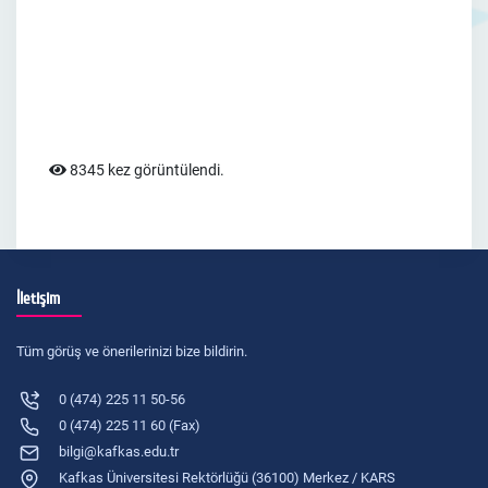
8345 kez görüntülendi.
İletişim
Tüm görüş ve önerilerinizi bize bildirin.
0 (474) 225 11 50-56
0 (474) 225 11 60 (Fax)
bilgi@kafkas.edu.tr
Kafkas Üniversitesi Rektörlüğü (36100) Merkez / KARS