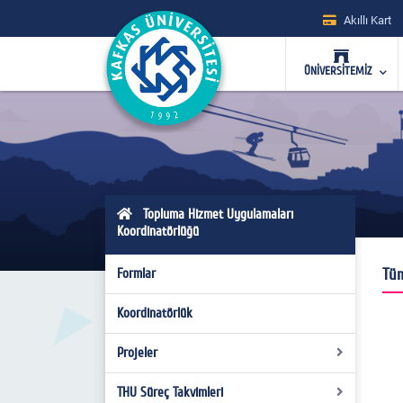
Akıllı Kart
ÜNİVERSİTEMİZ
Topluma Hizmet Uygulamaları
Koordinatörlüğü
Tüm
Formlar
Koordinatörlük
Projeler
THU Süreç Takvimleri
2020-2021 Projeleri