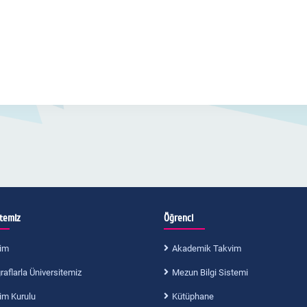
itemiz
Öğrenci
im
Akademik Takvim
aflarla Üniversitemiz
Mezun Bilgi Sistemi
im Kurulu
Kütüphane