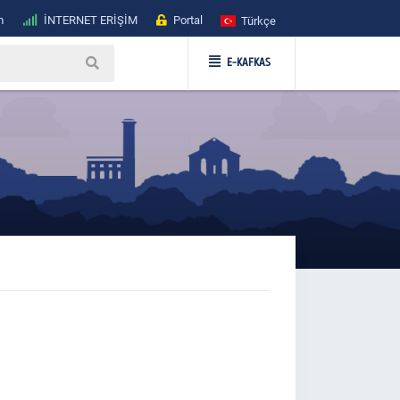
m
İNTERNET ERİŞİM
Portal
Türkçe
E-KAFKAS