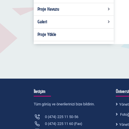
2019-2020 Projeleri
Proje Havuzu
Dersler
THU Süreç Takvimleri
Galeri
Proje Yükle
Resim
Video
İletişim
Ünivers
Tüm görüş ve önerilerinizi bize bildirin.
Yönet
Fotoğr
0 (474) 225 11 50-56
0 (474) 225 11 60 (Fax)
Yönet