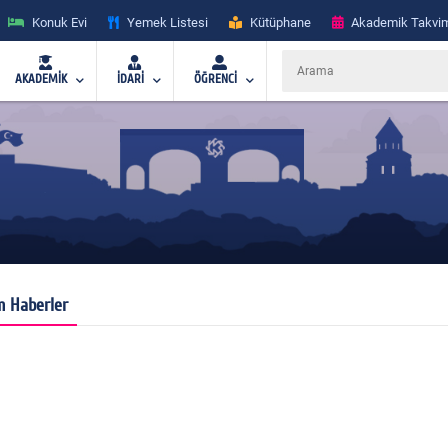
Konuk Evi
Yemek Listesi
Kütüphane
Akademik Takvi
AKADEMİK
İDARİ
ÖĞRENCİ
 Haberler