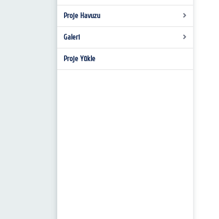
2019-2020 Projeleri
Proje Havuzu
Dersler
THU Süreç Takvimleri
Galeri
Proje Yükle
Resim
Video