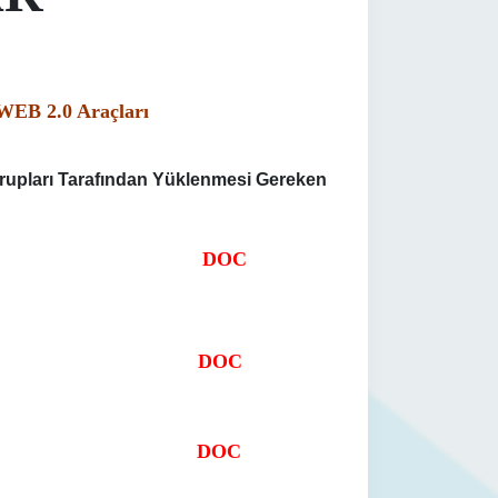
WEB 2.0 Araçları
rupları Tarafından Yüklenmesi Gereken
 Proje Önerisi
DOC
je Süreç Raporu
DOC
e Sonuç Raporu
DOC