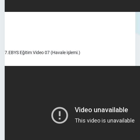
7.EBYS Eğitim Video 07 (Havale işlemi.)