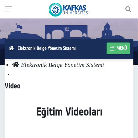
MENÜ
Elektronik Belge Yönetim Sistemi
Elektronik Belge Yönetim Sistemi
Video
Eğitim Videoları