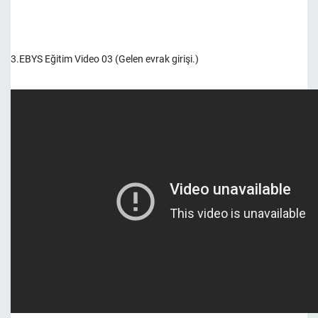
3.EBYS Eğitim Video 03 (Gelen evrak girişi.)