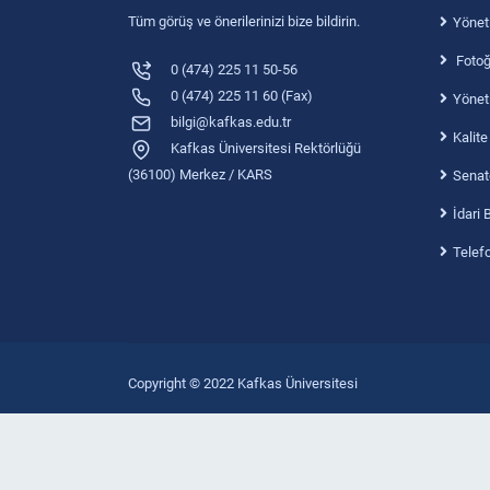
Tüm görüş ve önerilerinizi bize bildirin.
Yönet
Fotoğr
0 (474) 225 11 50-56
0 (474) 225 11 60 (Fax)
Yönet
bilgi@kafkas.edu.tr
Kalite
Kafkas Üniversitesi Rektörlüğü
(36100) Merkez / KARS
Senat
İdari 
Telef
Copyright © 2022 Kafkas Üniversitesi