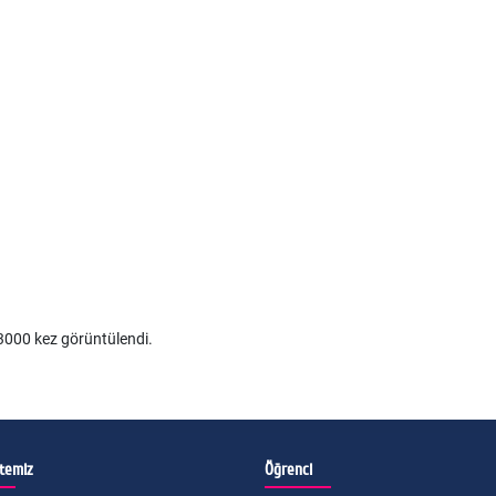
000 kez görüntülendi.
itemiz
Öğrenci