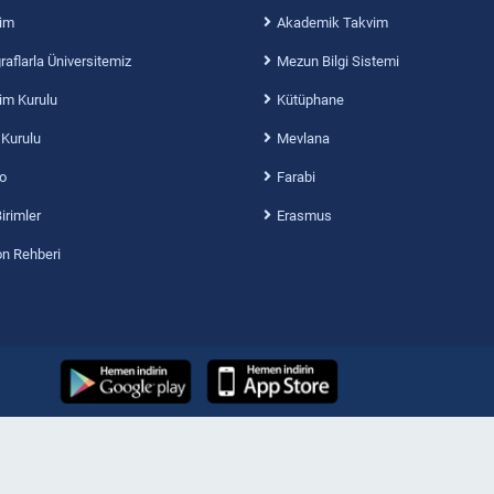
im
Akademik Takvim
aflarla Üniversitemiz
Mezun Bilgi Sistemi
im Kurulu
Kütüphane
 Kurulu
Mevlana
o
Farabi
Birimler
Erasmus
on Rehberi