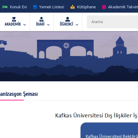
Konuk Evi
Yemek Listesi
Kütüphane
Akademik Takvi
AKADEMİK
İDARİ
ÖĞRENCİ
anizasyon Şeması