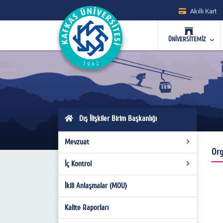
Akıllı Kart
ÜNİVERSİTEMİZ
Dış İlişkiler Birim Başkanlığı
Mevzuat
Org
İç Kontrol
Yönetmelikler
İkili Anlaşmalar (MOU)
2009-2017 Farabi Programı Raporu
Dış İlişkiler Başkanlığı Görev Yetki ve
Kalite Raporları
Sorumluluklar