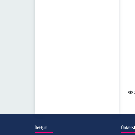
3
İletişim
Ünivers