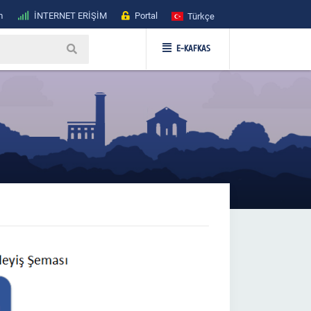
m
İNTERNET ERİŞİM
Portal
Türkçe
E-KAFKAS