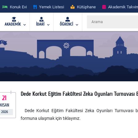
Konuk Evi
Yemek Listesi
Kütüphane
Akademik Takvi
AKADEMİK
İDARİ
ÖĞRENCİ
Dede Korkut Eğitim Fakültesi Zeka Oyunları Turnuvası 
21
NISAN
Dede Korkut Eğitim Fakültesi Zeka Oyunları Turnuvası b
2026
formuna ulaşmak için
tıklayınız
.