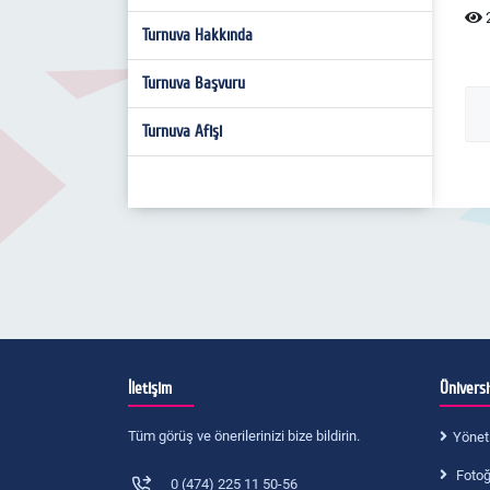
2
Pentago
Turnuva Hakkında
Go
Turnuva Başvuru
Turnuva Afişi
İletişim
Ünivers
Tüm görüş ve önerilerinizi bize bildirin.
Yönet
Fotoğr
0 (474) 225 11 50-56