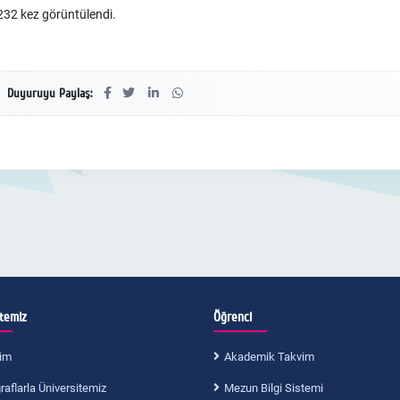
32 kez görüntülendi.
Duyuruyu Paylaş:
itemiz
Öğrenci
im
Akademik Takvim
aflarla Üniversitemiz
Mezun Bilgi Sistemi