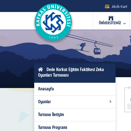
Akıllı Kart
ÜNİVERSİTEMİZ
Dede Korkut Eğitim Fakültesi Zeka
Oyunları Turnuvası
Anasayfa
Oyunlar
Turnuva İletişim
Mangala
Reverse
Turnuva Programı