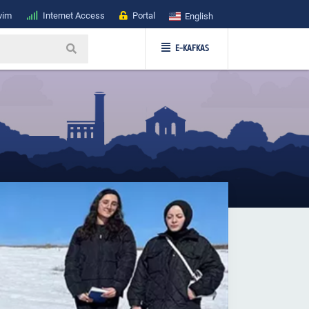
vim
Internet Access
Portal
English
E-KAFKAS