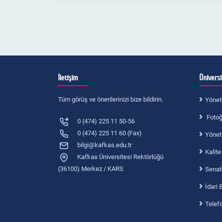
İletişim
Ünivers
Tüm görüş ve önerilerinizi bize bildirin.
Yönet
Fotoğr
0 (474) 225 11 50-56
0 (474) 225 11 60 (Fax)
Yönet
bilgi@kafkas.edu.tr
Kalite
Kafkas Üniversitesi Rektörlüğü
(36100) Merkez / KARS
Senat
İdari 
Telef