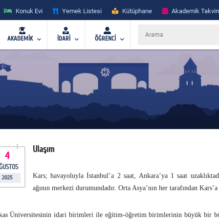
Konuk Evi
Yemek Listesi
Kütüphane
Akademik Takvi
AKADEMİK
İDARİ
ÖĞRENCİ
Ulaşım
4
ĞUSTOS
Kars; havayoluyla İstanbul’a 2 saat, Ankara’ya 1 saat uzaklıkta
2025
ağının merkezi durumundadır. Orta Asya’nın her tarafından Kars’a t
kas Üniversitesinin idari birimleri ile eğitim-öğretim birimlerinin büyük bi