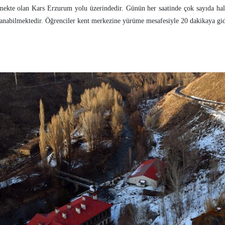
mekte olan Kars Erzurum yolu üzerindedir. Günün her saatinde çok sayıda hal
anabilmektedir. Öğrenciler kent merkezine yürüme mesafesiyle 20 dakikaya gid