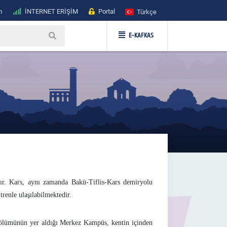
m
İNTERNET ERİŞİM
Portal
Türkçe
E-KAFKAS
dır. Kars, aynı zamanda Bakü-Tiflis-Kars demiryolu
renle ulaşılabilmektedir.
r bölümünün yer aldığı Merkez Kampüs, kentin içinden