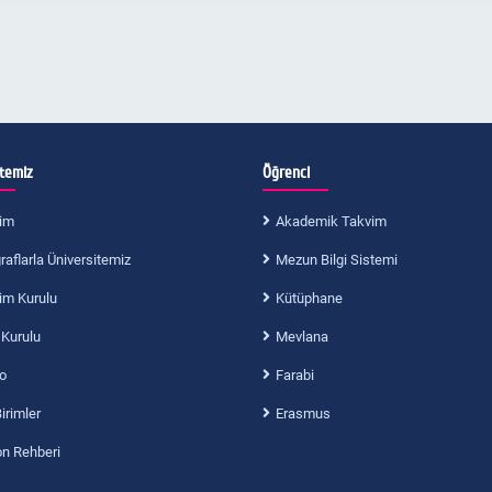
itemiz
Öğrenci
im
Akademik Takvim
aflarla Üniversitemiz
Mezun Bilgi Sistemi
im Kurulu
Kütüphane
 Kurulu
Mevlana
o
Farabi
Birimler
Erasmus
on Rehberi