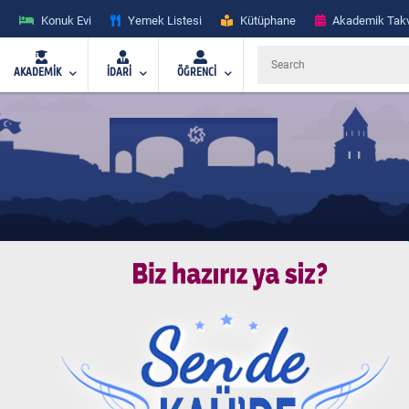
Konuk Evi
Yemek Listesi
Kütüphane
Akademik Tak
AKADEMİK
İDARİ
ÖĞRENCİ