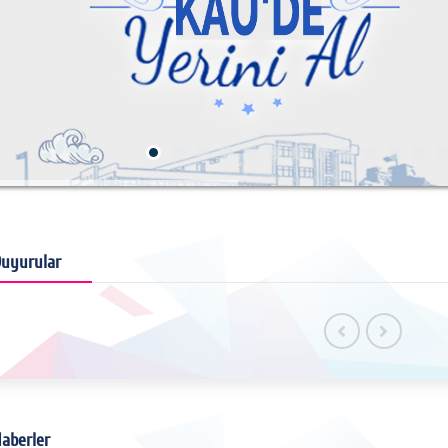
uyurular
aberler