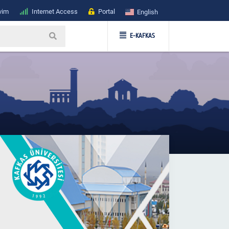
vim
Internet Access
Portal
English
E-KAFKAS