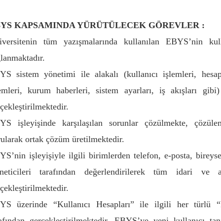
YS KAPSAMINDA YÜRÜTÜLECEK GÖREVLER :
iversitenin tüm yazışmalarında kullanılan EBYS’nin kull
lanmaktadır.
S sistem yönetimi ile alakalı (kullanıcı işlemleri, hesapl
emleri, kurum haberleri, sistem ayarları, iş akışları gibi)
çekleştirilmektedir.
YS işleyişinde karşılaşılan sorunlar çözülmekte, çözüle
ularak ortak çözüm üretilmektedir.
S’nin işleyişiyle ilgili birimlerden telefon, e-posta, bire
neticileri tarafından değerlendirilerek tüm idari ve
çekleştirilmektedir.
YS üzerinde “Kullanıcı Hesapları” ile ilgili her türlü “K
afından gerçekleştirilmektedir. EBYS’ye yeni kullanıcı tan