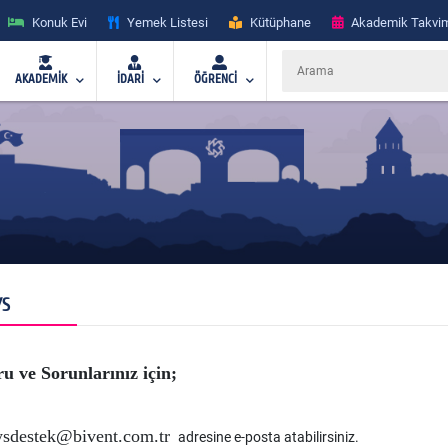
Konuk Evi
Yemek Listesi
Kütüphane
Akademik Takvi
AKADEMİK
İDARİ
ÖĞRENCİ
YS
u ve Sorunlarınız için;
ysdestek@bivent.com.tr
adresine e-posta atabilirsiniz.