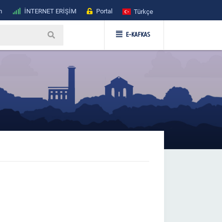
m
İNTERNET ERİŞİM
Portal
Türkçe
E-KAFKAS