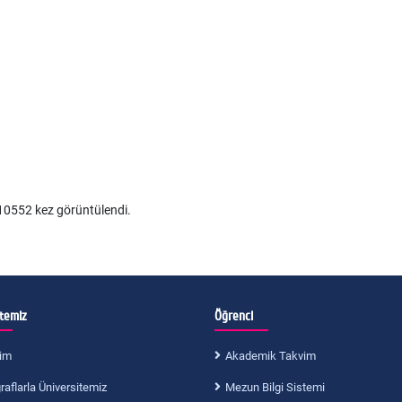
0552 kez görüntülendi.
itemiz
Öğrenci
im
Akademik Takvim
aflarla Üniversitemiz
Mezun Bilgi Sistemi