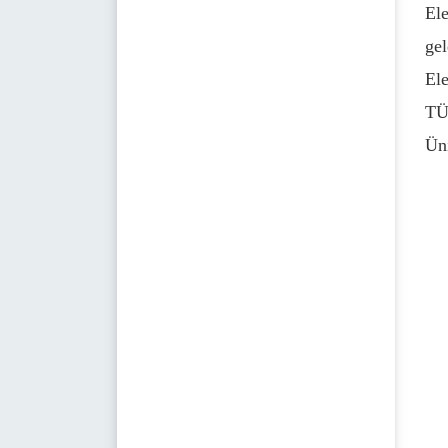
El
gel
Ele
TÜB
Üni