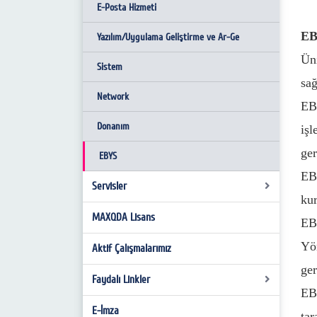
Görev Tanımları
E-Posta Hizmeti
İş Akış Süreçleri
EB
Yazılım/Uygulama Geliştirme ve Ar-Ge
Ün
Sistem
sağ
Network
EBY
Donanım
işl
ger
EBYS
EB
Servisler
kur
MAXQDA Lisans
E-posta Kullanım Kuralları
EBY
Yö
İnternet Kullanım Kuralları
Aktif Çalışmalarımız
ger
Kişisel Verilerin Korunması
Faydalı Linkler
EB
Eduroam
E-İmza
Programlar
tar