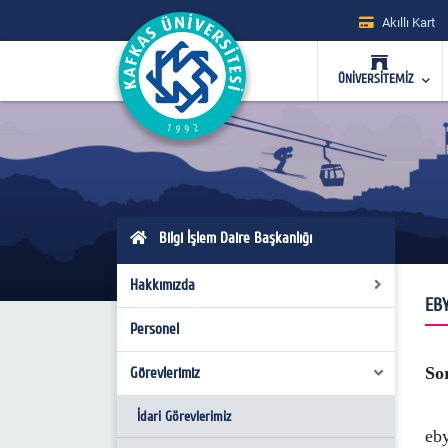
Akıllı Kart
ÜNİVERSİTEMİZ
Bilgi İşlem Daire Başkanlığı
Hakkımızda
EB
Personel
Organizasyon Şeması
Mevzuat
Sor
Görevlerimiz
Misyon/Vizyon
İdari Görevlerimiz
eb