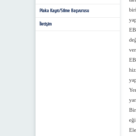
bi
İdari Birim Kimlik Kodları
Plaka Kayıt/Silme Başvurusu
yap
Kafkas Üniversitesi E-Posta Formu
İletişim
EBY
Aktif Online Sistemler
değ
ver
EBY
hiz
yap
Ye
yan
Bi
eği
Ele