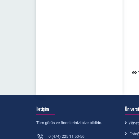
1
İletişim
Ünivers
Tüm görüş ve önerilerinizi bize bildirin.
Yönet
Fotoğr
0 (474) 225 11 50-56