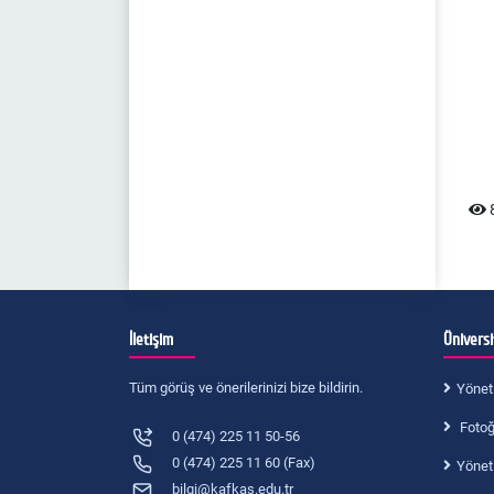
8
İletişim
Ünivers
Tüm görüş ve önerilerinizi bize bildirin.
Yönet
Fotoğr
0 (474) 225 11 50-56
0 (474) 225 11 60 (Fax)
Yönet
bilgi@kafkas.edu.tr