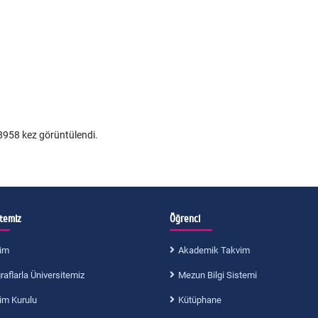
958 kez görüntülendi.
itemiz
Öğrenci
im
Akademik Takvim
aflarla Üniversitemiz
Mezun Bilgi Sistemi
im Kurulu
Kütüphane