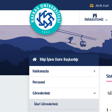
Akıllı Kart
ÜNİVERSİTEMİZ
Bilgi İşlem Daire Başkanlığı
Hakkımızda
Sis
Personel
Organizasyon Şeması
Mevzuat
S
Görevlerimiz
Misyon/Vizyon
İdari Görevlerimiz
1 -