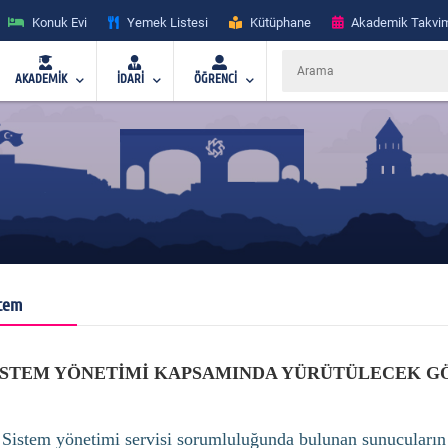
Konuk Evi
Yemek Listesi
Kütüphane
Akademik Takvi
AKADEMİK
İDARİ
ÖĞRENCİ
tem
İSTEM YÖNETİMİ KAPSAMINDA YÜRÜTÜLECEK G
Sistem yönetimi servisi sorumluluğunda bulunan sunucuların 