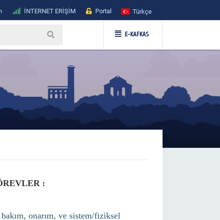
m
İNTERNET ERİŞİM
Portal
Türkçe
E-KAFKAS
ÖREVLER :
bakım, onarım, ve sistem/fiziksel