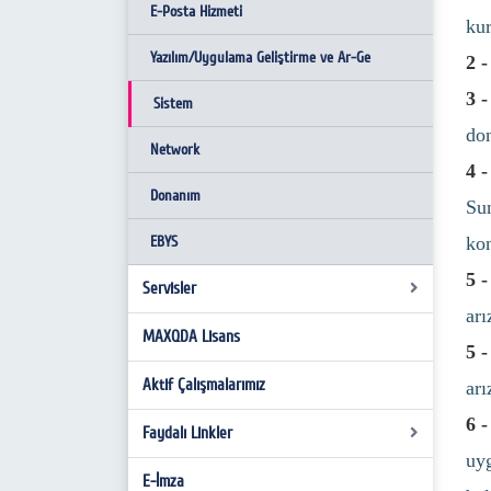
Görev Tanımları
E-Posta Hizmeti
ku
İş Akış Süreçleri
Yazılım/Uygulama Geliştirme ve Ar-Ge
2 -
3 -
Sistem
don
Network
4 -
Donanım
Sun
EBYS
kon
5 -
Servisler
arı
MAXQDA Lisans
E-posta Kullanım Kuralları
5 -
İnternet Kullanım Kuralları
Aktif Çalışmalarımız
arı
6 -
Kişisel Verilerin Korunması
Faydalı Linkler
uyg
Eduroam
E-İmza
Programlar