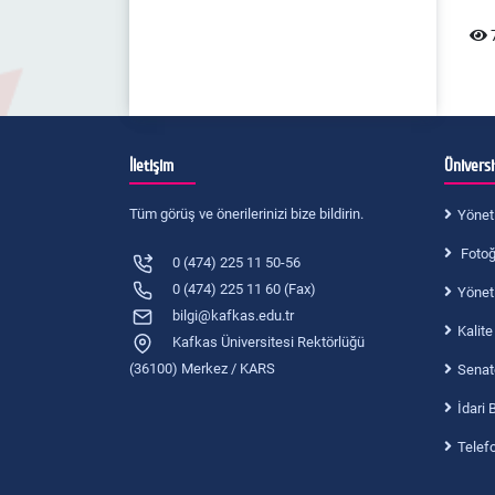
7
İletişim
Ünivers
Tüm görüş ve önerilerinizi bize bildirin.
Yönet
Fotoğr
0 (474) 225 11 50-56
0 (474) 225 11 60 (Fax)
Yönet
bilgi@kafkas.edu.tr
Kalite
Kafkas Üniversitesi Rektörlüğü
(36100) Merkez / KARS
Senat
İdari 
Telef