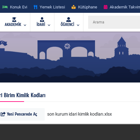
Konuk Evi
Yemek Listesi
Kütüphane
Akademik Takvi
AKADEMİK
İDARİ
ÖĞRENCİ
ri Birim Kimlik Kodları
Yeni Pencerede Aç
son kurum idari kimlik kodları.xlsx