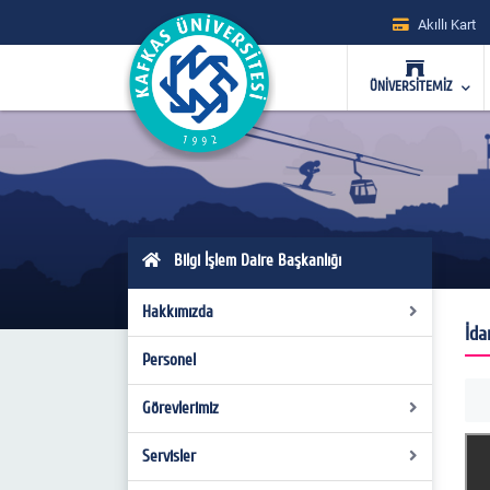
Akıllı Kart
ÜNİVERSİTEMİZ
Bilgi İşlem Daire Başkanlığı
Hakkımızda
İda
Personel
Organizasyon Şeması
Mevzuat
Görevlerimiz
Misyon/Vizyon
Servisler
İdari Görevlerimiz