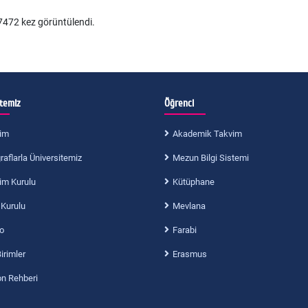
472 kez görüntülendi.
itemiz
Öğrenci
im
Akademik Takvim
aflarla Üniversitemiz
Mezun Bilgi Sistemi
im Kurulu
Kütüphane
 Kurulu
Mevlana
o
Farabi
Birimler
Erasmus
on Rehberi