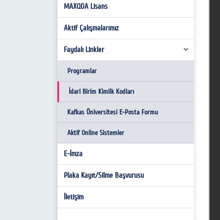
Görev Tanımları
E-Posta Hizmeti
MAXQDA Lisans
E-posta Kullanım Kuralları
İş Akış Süreçleri
Yazılım/Uygulama Geliştirme ve Ar-Ge
İnternet Kullanım Kuralları
Aktif Çalışmalarımız
Sistem
Kişisel Verilerin Korunması
Faydalı Linkler
Network
Eduroam
Programlar
Donanım
İdari Birim Kimlik Kodları
EBYS
Kafkas Üniversitesi E-Posta Formu
Aktif Online Sistemler
E-İmza
Plaka Kayıt/Silme Başvurusu
İletişim