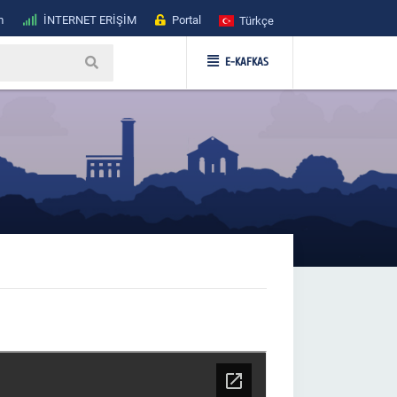
m
İNTERNET ERİŞİM
Portal
Türkçe
E-KAFKAS