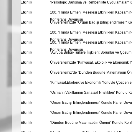
Etkinlik
"Psikolojik Danışma ve Rehberlikte Uygulamalar"
Etkinlik
100. Yılında Ermeni Meselesi Etkinlikleri Kapsamı
Konferans Duyurusu
Etkinlik
Üniversitemizde "Organ Bağışı Bilinçlendirmesi" 
Etkinlik
100. Yılında Ermeni Meselesi Etkinlikleri Kapsamı
Konferans Duyurusu
Etkinlik
100. Yılında Ermeni Meselesi Etkinlikleri Kapsamı
Konferans Duyurusu
Etkinlik
"Avrupa Birliği-Türkiye İlişkileri: Sorunlar ve Çöz
Etkinlik
Üniversitemizde "Kimyasal, Ekolojik ve Ekonomik
Etkinlik
Üniversitemiz’de "Dünden Bugüne Matematiğin Ön
Etkinlik
"Kimyasal,Ekolojik ve Ekonomik Yönüyle Çözgenle
Etkinlik
"Osmanlı Vakıflarının Sanatsal Nitelikleri" Konulu
Etkinlik
"Organ Bağışı Bilinçlendirmesi" Konulu Panel Duy
Etkinlik
"Organ Bağışı Bilinçlendirmesi" Konulu Panel Duy
Etkinlik
"Dünden Bugüne Matematiğin Önemi" Konulu Konf