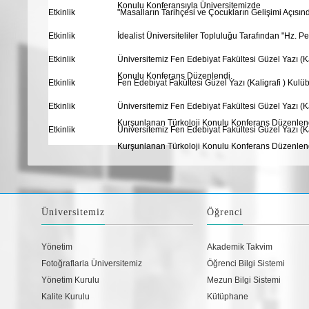
Konulu Konferansıyla Üniversitemizde
Etkinlik
"Masalların Tarihçesi ve Çocukların Gelişimi Açısı
Etkinlik
İdealist Üniversiteliler Topluluğu Tarafından "Hz
Etkinlik
Üniversitemiz Fen Edebiyat Fakültesi Güzel Yazı (Ka
Konulu Konferans Düzenlendi.
Etkinlik
Fen Edebiyat Fakültesi Güzel Yazı (Kaligrafi ) Kul
Etkinlik
Üniversitemiz Fen Edebiyat Fakültesi Güzel Yazı (Kal
Kurşunlanan Türkoloji Konulu Konferans Düzenlen
Etkinlik
Üniversitemiz Fen Edebiyat Fakültesi Güzel Yazı (Kal
Kurşunlanan Türkoloji Konulu Konferans Düzenlen
Üniversitemiz
Öğrenci
Yönetim
Akademik Takvim
Fotoğraflarla Üniversitemiz
Öğrenci Bilgi Sistemi
Yönetim Kurulu
Mezun Bilgi Sistemi
Kalite Kurulu
Kütüphane