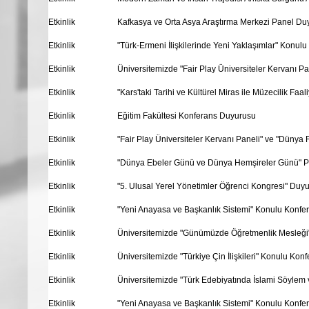
Etkinlik
Kafkasya ve Orta Asya Araştırma Merkezi Panel Du
Etkinlik
"Türk-Ermeni İlişkilerinde Yeni Yaklaşımlar" Konul
Etkinlik
Üniversitemizde "Fair Play Üniversiteler Kervanı Pan
Etkinlik
"Kars'taki Tarihi ve Kültürel Miras ile Müzecilik Fa
Etkinlik
Eğitim Fakültesi Konferans Duyurusu
Etkinlik
"Fair Play Üniversiteler Kervanı Paneli" ve "Dünya F
Etkinlik
"Dünya Ebeler Günü ve Dünya Hemşireler Günü" 
Etkinlik
"5. Ulusal Yerel Yönetimler Öğrenci Kongresi" Duy
Etkinlik
"Yeni Anayasa ve Başkanlık Sistemi" Konulu Konfe
Etkinlik
Üniversitemizde "Günümüzde Öğretmenlik Mesleği" 
Etkinlik
Üniversitemizde "Türkiye Çin İlişkileri" Konulu Konf
Etkinlik
Üniversitemizde "Türk Edebiyatında İslami Söylem
Etkinlik
"Yeni Anayasa ve Başkanlık Sistemi" Konulu Konf