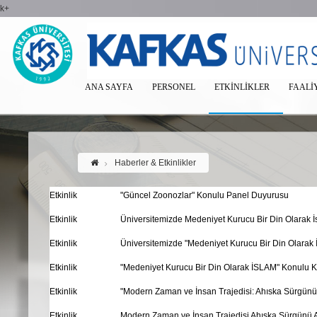
k+
ANA SAYFA
PERSONEL
ETKINLIKLER
FAALI
Haberler & Etkinlikler
Etkinlik
"Güncel Zoonozlar" Konulu Panel Duyurusu
Etkinlik
Üniversitemizde Medeniyet Kurucu Bir Din Olarak İ
Etkinlik
Üniversitemizde "Medeniyet Kurucu Bir Din Olarak İ
Etkinlik
"Medeniyet Kurucu Bir Din Olarak İSLAM" Konulu 
Etkinlik
"Modern Zaman ve İnsan Trajedisi: Ahıska Sürgünü
Etkinlik
Modern Zaman ve İnsan Trajedisi Ahıska Sürgünü 