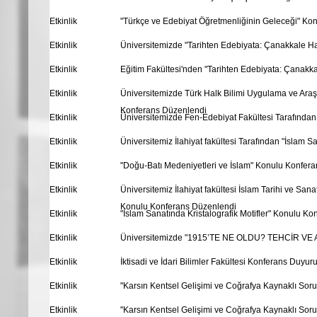
Etkinlik
"Türkçe ve Edebiyat Öğretmenliğinin Geleceği" Ko
Etkinlik
Üniversitemizde "Tarihten Edebiyata: Çanakkale Ha
Etkinlik
Eğitim Fakültesi'nden "Tarihten Edebiyata: Çanak
Etkinlik
Üniversitemizde Türk Halk Bilimi Uygulama ve Araş
Konferans Düzenlendi
Etkinlik
Üniversitemizde Fen-Edebiyat Fakültesi Tarafından
Etkinlik
Üniversitemiz İlahiyat fakültesi Tarafından "İslam 
Etkinlik
"Doğu-Batı Medeniyetleri ve İslam" Konulu Konfer
Etkinlik
Üniversitemiz İlahiyat fakültesi İslam Tarihi ve San
Konulu Konferans Düzenlendi
Etkinlik
"İslam Sanatında Kristalografik Motifler" Konulu K
Etkinlik
Üniversitemizde "1915’TE NE OLDU? TEHCİR VE AS
Etkinlik
İktisadi ve İdari Bilimler Fakültesi Konferans Duyur
Etkinlik
"Karsın Kentsel Gelişimi ve Coğrafya Kaynaklı Sor
Etkinlik
"Karsın Kentsel Gelişimi ve Coğrafya Kaynaklı Sor