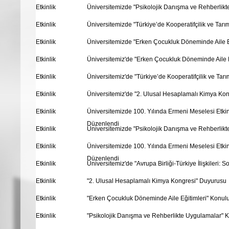
Etkinlik
Üniversitemizde "Psikolojik Danışma ve Rehberlik
Etkinlik
Üniversitemizde "Türkiye’de Kooperatifçilik ve Ta
Etkinlik
Üniversitemizde "Erken Çocukluk Döneminde Aile E
Etkinlik
Üniversitemiz'de "Erken Çocukluk Döneminde Aile 
Etkinlik
Üniversitemiz'de "Türkiye’de Kooperatifçilik ve Ta
Etkinlik
Üniversitemiz'de "2. Ulusal Hesaplamalı Kimya Kon
Etkinlik
Üniversitemizde 100. Yılında Ermeni Meselesi Etki
Düzenlendi
Etkinlik
Üniversitemizde "Psikolojik Danışma ve Rehberlik
Etkinlik
Üniversitemizde 100. Yılında Ermeni Meselesi Etki
Düzenlendi
Etkinlik
Üniversitemiz'de "Avrupa Birliği-Türkiye İlişkileri
Etkinlik
"2. Ulusal Hesaplamalı Kimya Kongresi" Duyurusu
Etkinlik
"Erken Çocukluk Döneminde Aile Eğitimleri" Konu
Etkinlik
"Psikolojik Danışma ve Rehberlikte Uygulamalar"