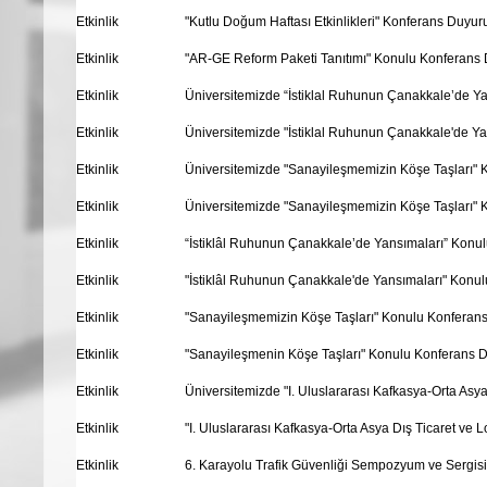
Etkinlik
"Kutlu Doğum Haftası Etkinlikleri" Konferans Duyur
Etkinlik
"AR-GE Reform Paketi Tanıtımı" Konulu Konferans
Etkinlik
Üniversitemizde “İstiklal Ruhunun Çanakkale’de Y
Etkinlik
Üniversitemizde "İstiklal Ruhunun Çanakkale'de Y
Etkinlik
Üniversitemizde "Sanayileşmemizin Köşe Taşları" K
Etkinlik
Üniversitemizde "Sanayileşmemizin Köşe Taşları" K
Etkinlik
“İstiklâl Ruhunun Çanakkale’de Yansımaları” Konu
Etkinlik
"İstiklâl Ruhunun Çanakkale'de Yansımaları" Konu
Etkinlik
"Sanayileşmemizin Köşe Taşları" Konulu Konferan
Etkinlik
"Sanayileşmenin Köşe Taşları" Konulu Konferans 
Etkinlik
Üniversitemizde "I. Uluslararası Kafkasya-Orta Asya 
Etkinlik
"I. Uluslararası Kafkasya-Orta Asya Dış Ticaret ve 
Etkinlik
6. Karayolu Trafik Güvenliği Sempozyum ve Sergisi