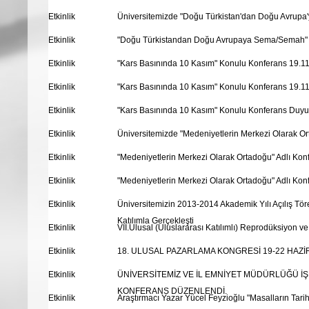
Etkinlik
Üniversitemizde "Doğu Türkistan'dan Doğu Avrupa'
Etkinlik
"Doğu Türkistandan Doğu Avrupaya Sema/Semah" 
Etkinlik
"Kars Basınında 10 Kasım" Konulu Konferans 19.11
Etkinlik
"Kars Basınında 10 Kasım" Konulu Konferans 19.11
Etkinlik
"Kars Basınında 10 Kasım" Konulu Konferans Duy
Etkinlik
Üniversitemizde "Medeniyetlerin Merkezi Olarak Ort
Etkinlik
"Medeniyetlerin Merkezi Olarak Ortadoğu" Adlı Kon
Etkinlik
"Medeniyetlerin Merkezi Olarak Ortadoğu" Adlı Ko
Etkinlik
Üniversitemizin 2013-2014 Akademik Yılı Açılış T
Katılımla Gerçekleşti
Etkinlik
VII.Ulusal (Uluslararası Katılımlı) Reprodüksiyon
Etkinlik
18. ULUSAL PAZARLAMA KONGRESİ 19-22 HAZİ
Etkinlik
ÜNİVERSİTEMİZ VE İL EMNİYET MÜDÜRLÜĞÜ İŞ
KONFERANS DÜZENLENDİ.
Etkinlik
Araştırmacı Yazar Yücel Feyzioğlu "Masalların Tarih