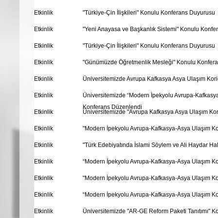
Etkinlik
"Türkiye-Çin İlişkileri" Konulu Konferans Duyurusu
Etkinlik
"Yeni Anayasa ve Başkanlık Sistemi" Konulu Konf
Etkinlik
"Türkiye-Çin İlişkileri" Konulu Konferans Duyurusu
Etkinlik
"Günümüzde Öğretmenlik Mesleği" Konulu Konfer
Etkinlik
Üniversitemizde Avrupa Kafkasya Asya Ulaşım Kor
Etkinlik
Üniversitemizde “Modern İpekyolu Avrupa-Kafkasya
Konferans Düzenlendi
Etkinlik
Üniversitemizde "Avrupa Kafkasya Asya Ulaşım Kor
Etkinlik
"Modern İpekyolu Avrupa-Kafkasya-Asya Ulaşım Ko
Etkinlik
"Türk Edebiyatında İslami Söylem ve Ali Haydar H
Etkinlik
“Modern İpekyolu Avrupa-Kafkasya-Asya Ulaşım Ko
Etkinlik
"Modern İpekyolu Avrupa-Kafkasya-Asya Ulaşım Ko
Etkinlik
“Modern İpekyolu Avrupa-Kafkasya-Asya Ulaşım Ko
Etkinlik
Üniversitemizde "AR-GE Reform Paketi Tanıtımı" Ko