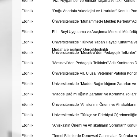
Etkinlik
"Hz. Peygamber ve Birlikte Yaşama Ahlakı" Konulu
Etkinlik
"Doğu Anadolu Arkeolojisi ve Urartular" Konulu Pa
Etkinlik
Üniversitemizde "Muhammed-i Mektep Kerbela" Adlı
Etkinlik
Ehl-i Beyt Uygulama ve Araştırma Merkezi Müdürl
Etkinlik
Üniversitemizde "Türkiye Yaban Hayatı Kurtarma ve
Müdahale Eğitimi" Gerçekleştirildi
Etkinlik
Üniversitemizde "Mesnevi’den Pedagojik Telkinler" 
Etkinlik
"Mesnevi’den Pedagojik Telkinler" Adlı Konferans 
Etkinlik
Üniversitemizde VII. Ulusal Veteriner Patoloji Kongre
Etkinlik
Üniversitemizde "Madde Bağımlılığının Zararları v
Etkinlik
"Madde Bağımlılığının Zararları ve Korunma Yollar
Etkinlik
Üniversitemizde "Ahıska’nın Önemi ve Ahıskalıların
Etkinlik
Üniversitemizde "Türkçe ve Edebiyat Öğretmenliğin
Etkinlik
"Ahıska'nın Önemi ve Ahıskalıların Sorunları" Kon
Etkinlik
"Temel Bilimlerde Deneysel Çalışmalar: Doğrular 