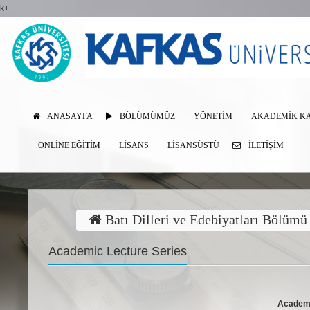
k+
ANASAYFA
BÖLÜMÜMÜZ
YÖNETİM
AKADEMİK K
ONLINE EĞITIM
LISANS
LISANSÜSTÜ
İLETIŞIM
Batı Dilleri ve Edebiyatları Bölümü
Academic Lecture Series
Academi