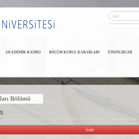
AKADEMİK KADRO
BÖLÜM KURUL KARARLARI
ETKINLIKLER
tları Bölümü
TS
İndir