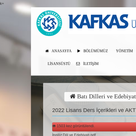
k+
ANASAYFA
BÖLÜMÜMÜZ
YÖNETİM
LISANSÜSTÜ
İLETIŞIM
Batı Dilleri ve Edebiya
2022 Lisans Ders İçerikleri ve AK
1503 kez görüntülendi.
İngiliz Dili ve Edebiyatı.pdf