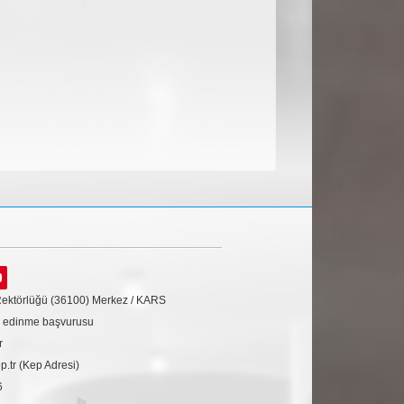
Rektörlüğü (36100) Merkez / KARS
gi edinme başvurusu
r
tr (Kep Adresi)
6