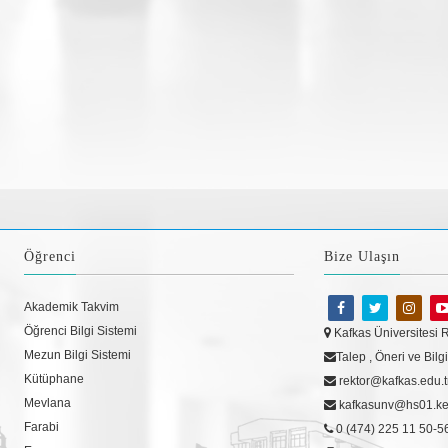
Öğrenci
Bize Ulaşın
Akademik Takvim
Öğrenci Bilgi Sistemi
Kafkas Üniversitesi 
Mezun Bilgi Sistemi
Talep , Öneri ve Bil
Kütüphane
rektor@kafkas.edu.t
Mevlana
kafkasunv@hs01.kep.
Farabi
0 (474) 225 11 50-5